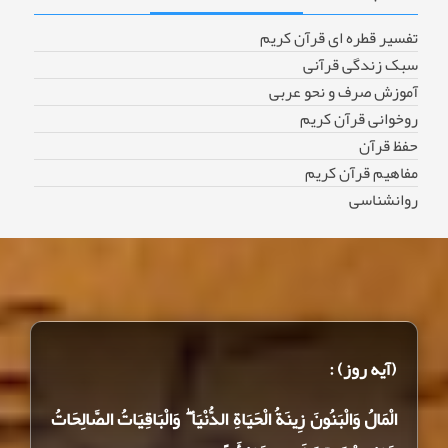
تفسیر قطره ای قرآن کریم
سبک زندگی قرآنی
آموزش صرف و نحو عربی
روخوانی قرآن کریم
حفظ قرآن
مفاهیم قرآن کریم
روانشناسی
(آیه روز) :
الْمَالُ وَالْبَنُونَ زِينَةُ الْحَيَاةِ الدُّنْيَا ۖ وَالْبَاقِيَاتُ الصَّالِحَاتُ