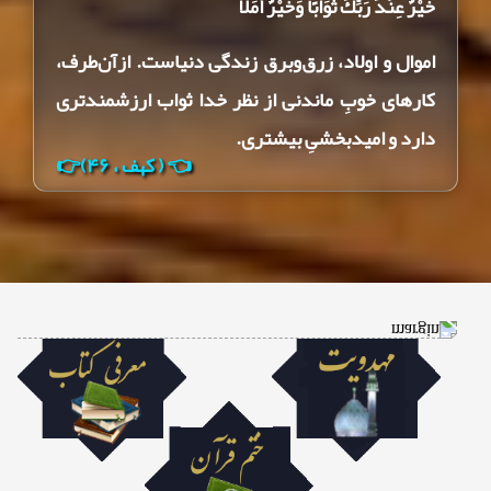
خَيْرٌ عِنْدَ رَبِّكَ ثَوَابًا وَخَيْرٌ أَمَلًا
اموال ‌و اولاد، زرق‌وبرق زندگی دنیاست. ازآن‌طرف،
کارهای خوبِ ماندنی از نظر خدا ثواب ارزشمندتری
دارد و امیدبخشیِ بیشتری.
👈 ( کهف ، ۴۶)👉