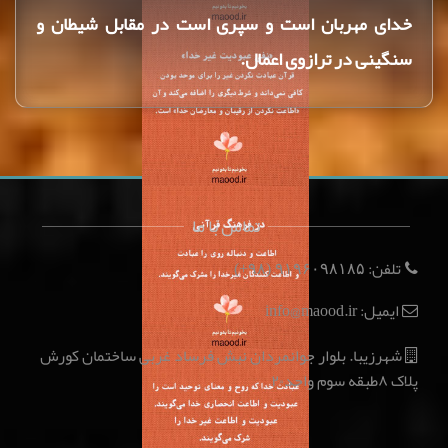
خداى مهربان است و سپرى است در مقابل شيطان و
سنگينى در ترازوى اعمال.
تماس با ما
تلفن:
(۹۸+)
۹۱۹۶۰۹۸۱۸۵
ایمیل: info@maood.ir
شهرزیبا. بلوار جوانمردان نبش فرساد غربی ساختمان کورش
پلاک ۸طبقه سوم واحد۲۰