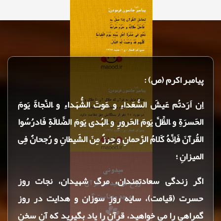
پیامبر اکرم (ص) :
اِن اَرَدتُم عَيشَ السُّعَداءِ و َمَوتَ الشُّهَداءِ و َالنَّجاةَ يَومَ
الحَسرَةِ و َالظِّلَّ يَومَ الحَرورِ و َالهُدى يَومَ الضَّلالَةِ فَادرُسُوا
القُرآنَ فَاِنَّهُ كَلامُ الرَّحمانِ و حِرزٌ مِنَ الشَيطانِ و رُجحانٌ فِى
الميزانِ ؛
اگر زندگى سعادتمندان، مرگ شهيدان، نجات روز
حسرت (قيامت)، سايه روزِ سوزان و هدايت در روز
گمراهى را مى خواهيد، قرآن را ياد بگيريد كه آن سخن