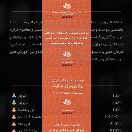
درباره مؤسسه
بنیادقرانی ولی عصر(عج) در غرب تهران در زمینه های قرآنی شامل حفظ
تخصصی دوساله و چهارساله؛ حفظ موضوعی؛ آموزش تفسیر و مفاهیم قران؛
مهارت آموزی قرائت قران از سطح مبتدی تا پیشرفته و حفظ و روخوانی
کودکان و مهدقرآن وهمچنین آموزش تخصصی نهج البلاغه شامل مربیگری؛
عرفان عملی با دستورات نهج البلاغه و تفسیر نهج البلاغه و نیز آموزش های
مهارت افزائی و روانشناسی خانواده فعال می باشد.
بازدید از سایت
1656
امروز
3629
دیروز
1656
این هفته
6379375
هفته گذشته
22675
این ماه
81837
ماه گذشته