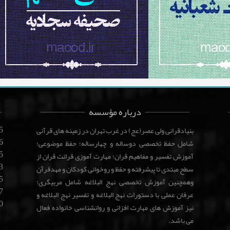
درباره مؤسسه
5
بنیادقرانی ولی عصر(عج) در غرب تهران در زمینه های قرآنی
6
شامل حفظ تخصصی دوساله و چهارساله؛ حفظ موضوعی؛
5
آموزش تفسیر و مفاهیم قران؛ مهارت آموزی قرائت قران از
3
سطح مبتدی تا پیشرفته و حفظ و روخوانی کودکان و مهدقرآن
5
وهمچنین آموزش تخصصی نهج البلاغه شامل مربیگری؛
7
عرفان عملی با دستورات نهج البلاغه و تفسیر نهج البلاغه و
0
نیز آموزش های مهارت افزائی و روانشناسی خانواده فعال
می باشد.