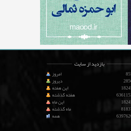
بازدید از سایت
85
امروز
285
دیروز
1824
این هفته
636115
هفته گذشته
1824
این ماه
8183
ماه گذشته
639762
همه