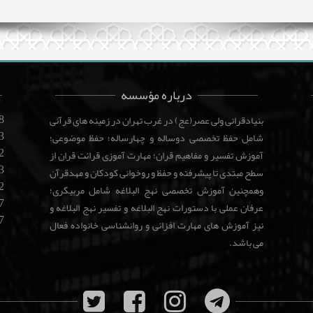
درباره مؤسسه
8
بنیادقرانی ولی عصر(عج) در غرب تهران در زمینه های قرآنی
3
شامل حفظ تخصصی دوساله و چهارساله؛ حفظ موضوعی؛
2
آموزش تفسیر و مفاهیم قران؛ مهارت آموزی قرائت قران از
3
سطح مبتدی تا پیشرفته و حفظ و روخوانی کودکان و مهدقرآن
2
وهمچنین آموزش تخصصی نهج البلاغه شامل مربیگری؛
7
عرفان عملی با دستورات نهج البلاغه و تفسیر نهج البلاغه و
7
نیز آموزش های مهارت افزائی و روانشناسی خانواده فعال
می باشد.