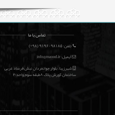
تماس با ما
تلفن:
(۹۸+)
۹۱۹۶۰۹۸۱۸۵
ایمیل: info@maood.ir
شهرزیبا. بلوار جوانمردان نبش فرساد غربی
ساختمان کورش پلاک ۸طبقه سوم واحد۲۰