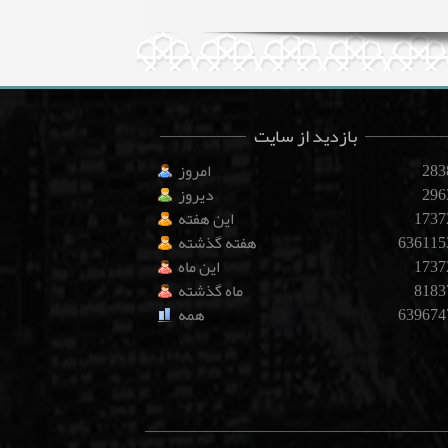
بازدید از سایت
283
امروز
296
دیروز
1737
این هفته
636115
هفته گذشته
1737
این ماه
8183
ماه گذشته
639674
همه