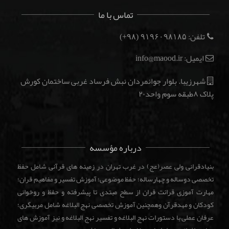
تماس با ما
تلفن:
(۹۸+)
۹۱۹۶۰۹۸۱۸۵
ایمیل: info@maood.ir
شهرزیبا. بلوار جوانمردان نبش فرساد غربی ساختمان کورش
پلاک ۸طبقه سوم واحد۲۰
درباره مؤسسه
بنیادقرانی ولی عصر(عج) در غرب تهران در زمینه های قرآنی شامل حفظ
تخصصی دوساله و چهارساله؛ حفظ موضوعی؛ آموزش تفسیر و مفاهیم قران؛
مهارت آموزی قرائت قران از سطح مبتدی تا پیشرفته و حفظ و روخوانی
کودکان و مهدقرآن وهمچنین آموزش تخصصی نهج البلاغه شامل مربیگری؛
عرفان عملی با دستورات نهج البلاغه و تفسیر نهج البلاغه و نیز آموزش های