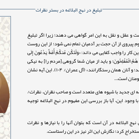
تبلیغ در نهج البلاغه در بستر نظرات
و عقل و نقل به این امر گواهی می دهند؛ زیرا اگر تبلیغ
وم پیروی از آن حجت بر آدمیان تمام نمی شود؛ از این روست
را واجب کفایی می داند: «وَلْتَكُن مِّنكُمْ أُمَّةٌ يَدْعُونَ إِلَى
ِ وَأُولَٰئِكَ هُمُ الْمُفْلِحُونَ؛ و باید از میان شما گروهی [مردم را] به نیکی
دعوت کنند و به کار شایسته وادار و از زشتی بازدارند؛ و آنان همان رستگارانند» (آل عمران/ ۱۰۴). این آیه نشان
منان است...
له ای جدید با شیوه های متعدد است و صاحب نظران، نظرات/
 وجود این، آیا باز بررسی این مفهوم در نهج البلاغه توجیه
هج البلاغه در آن است که بتوان آنها را با نیازها و نظرات
ستخراج کرد؛ نگارش این اثر نیز در این راستاست.