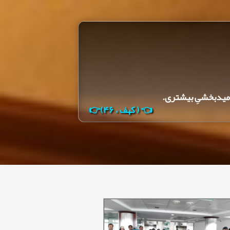
 امیدبخشیِ بیشتری.
👈 ( کهف ، ۴۶)👉