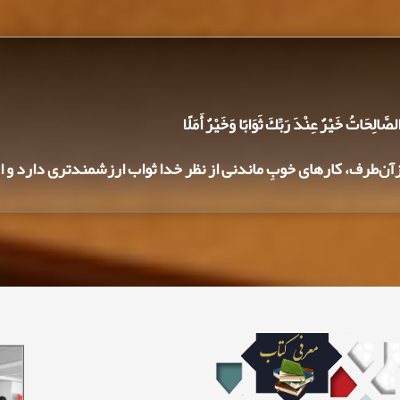
الصَّالِحَاتُ خَيْرٌ عِنْدَ رَبِّكَ ثَوَابًا وَخَيْرٌ أَمَلًا
ازآن‌طرف، کارهای خوبِ ماندنی از نظر خدا ثواب ارزشمندتری دارد و