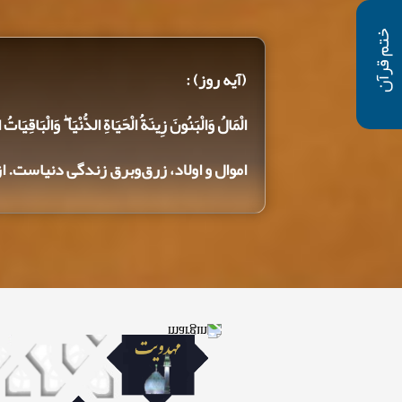
ختم قرآن
(آیه روز) :
الْمَالُ وَالْبَنُونَ زِينَةُ الْحَيَاةِ الدُّنْيَا ۖ وَالْبَاقِيَاتُ 
اموال ‌و اولاد، زرق‌وبرق زندگی دنیاست. 