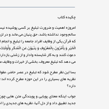
چکیده کتاب
امروزه اهمیت و ضرورت تبلیغ بر کسی پوشیده نیست 
سالم وجود نداشته باشد، حق پنهان می ماند و در لز
که قرآن یکی از وظایف افراد جامعه را تبلیغ و انجام این کار 
الْخَيْرِ وَ يَأْمُرُونَ بِالْمَعْرُوفِ وَ يَنْهَوْنَ عَنِ الْمُنكَر
می دهد که تبلیغ معروف، بخشی از خیرات و وظایف مو
بسا این نظر مطرح شود که تبلیغ در عصر حاضر، مقو
نظریه های بسیاری را در این حوزه مطرح کرده اند؛ با
دارد؟
جواب اینکه معنای پویایی و پویندگی متن هایی چون ن
جدید تطبیق داد و از دل آنها، نظریه های جدیدی را ا