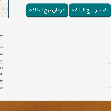
تفسیر نهج البلاغه
عرفان نهج البلاغه
مط
تف
سب
آم
رو
حف
مف
رو