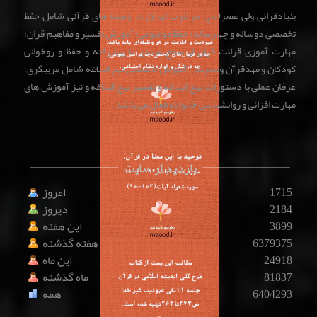
بنیادقرانی ولی عصر(عج) در غرب تهران در زمینه های قرآنی شامل حفظ
تخصصی دوساله و چهارساله؛ حفظ موضوعی؛ آموزش تفسیر و مفاهیم قران؛
مهارت آموزی قرائت قران از سطح مبتدی تا پیشرفته و حفظ و روخوانی
کودکان و مهدقرآن وهمچنین آموزش تخصصی نهج البلاغه شامل مربیگری؛
عرفان عملی با دستورات نهج البلاغه و تفسیر نهج البلاغه و نیز آموزش های
مهارت افزائی و روانشناسی خانواده فعال می باشد.
بازدید از سایت
1715
امروز
2184
دیروز
3899
این هفته
6379375
هفته گذشته
24918
این ماه
81837
ماه گذشته
6404293
همه