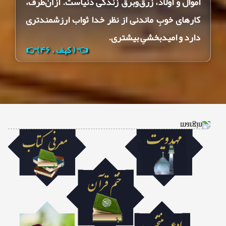
اموال ‌و اولاد، زرق‌وبرق زندگی دنیاست. ازآن‌طرف،
کارهای خوبِ ماندنی از نظر خدا ثواب ارزشمندتری
دارد و امیدبخشیِ بیشتری.
👈 ( کهف ، ۴۶)👉