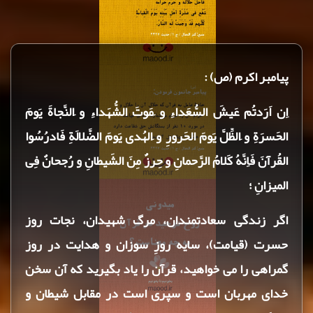
پیامبر اکرم (ص) :
اِن اَرَدتُم عَيشَ السُّعَداءِ و َمَوتَ الشُّهَداءِ و َالنَّجاةَ يَومَ
الحَسرَةِ و َالظِّلَّ يَومَ الحَرورِ و َالهُدى يَومَ الضَّلالَةِ فَادرُسُوا
القُرآنَ فَاِنَّهُ كَلامُ الرَّحمانِ و حِرزٌ مِنَ الشَيطانِ و رُجحانٌ فِى
الميزانِ ؛
اگر زندگى سعادتمندان، مرگ شهيدان، نجات روز
حسرت (قيامت)، سايه روزِ سوزان و هدايت در روز
گمراهى را مى خواهيد، قرآن را ياد بگيريد كه آن سخن
خداى مهربان است و سپرى است در مقابل شيطان و