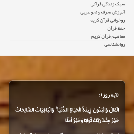
سبک زندگی قرآنی
آموزش صرف و نحو عربی
روخوانی قرآن کریم
حفظ قرآن
مفاهیم قرآن کریم
روانشناسی
(آیه روز) :
الْمَالُ وَالْبَنُونَ زِينَةُ الْحَيَاةِ الدُّنْيَا ۖ وَالْبَاقِيَاتُ الصَّالِحَاتُ
خَيْرٌ عِنْدَ رَبِّكَ ثَوَابًا وَخَيْرٌ أَمَلًا