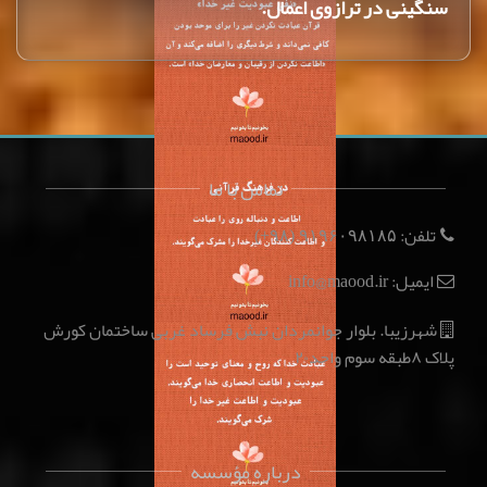
سنگينى در ترازوى اعمال.
تماس با ما
تلفن:
(۹۸+)
۹۱۹۶۰۹۸۱۸۵
ایمیل: info@maood.ir
شهرزیبا. بلوار جوانمردان نبش فرساد غربی ساختمان کورش
پلاک ۸طبقه سوم واحد۲۰
درباره مؤسسه