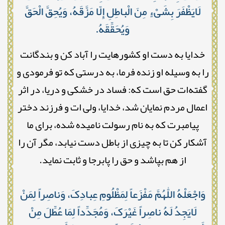
لَایَظْفَرَ بِشَیْءٍ مِنَ الْباطِلِ إِلّا مَزَّقَهُ، وَیُحِقَّ الْحَقَّ
وَیُحَقِّقَهُ.
خدایا به دست او کشورهایت را آباد کن و بندگانت
را به وسیله او زنده فرما، به درستی که تو فرمودی و
گفته‌ات حق است که: فساد در خشکی و دریا، در اثر
اعمال مردم نمایان شد، خدایا، ولی ات و فرزند دختر
پیامبرت که به نام رسولت نامیده شده، برای ما
آشکار کن تا به چیزی از باطل دست نیابد، مگر آن را
از هم بپاشد و حق را پابرجا و ثابت نماید.
وَاجْعَلْهُ اللّٰهُمَّ مَفْزَعاً لِمَظْلُومِ عِبادِکَ، وَناصِراً لِمَنْ
لَایَجِدُ لَهُ ناصِراً غَیْرَکَ، وَمُجَدِّداً لِمَا عُطِّلَ مِنْ