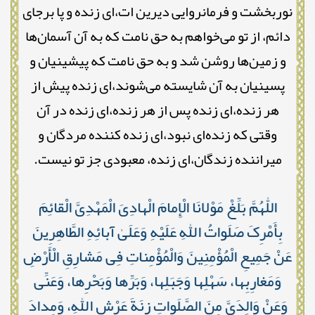
نوربخشت و فرمانروایی دیرین ات،‌ای زنده و پا برجای
دائم، از تو می‌خواهم به حق نامت که به آن آسمان‌ها
و زمین‌ها روشن شد و به حق نامت که پیشینیان و
پسینیان به آن شایسته می‌شوند،‌ای زنده پیش از
هر زنده،‌ای زنده پس از هر زنده،‌ای زنده در آن
وقتی که زنده‌ای نبود،‌ای زنده کننده مردگان و
میراننده زندگان،‌ای زنده، معبودی جز تو نیست.
اللّٰهُمَّ بَلِّغْ مَوْلانَا الْإِمامَ الْهادِیَ الْمَهْدِیَّ الْقائِمَ
بِأَمْرِکَ صَلَواتُ اللّٰهِ عَلَیْهِ وَعَلَىٰ آبائِهِ الطَّاهِرِینَ
عَنْ جَمِیعِ الْمُؤْمِنِینَ وَالْمُؤْمِناتِ فِی مَشارِقِ الْأَرْضِ
وَمَغارِبِها، سَهْلِها وَجَبَلِها، وَبَرِّها وَبَحْرِها، وَعَنِّی
وَعَنْ وَالِدَیَّ مِنَ الصَّلَواتِ زِنَةَ عَرْشِ اللّٰهِ، وَمِدادَ