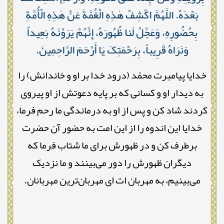
بَعْدَهُ. اللَّهُمَّ اکْشِفْ هٰذِهِ الْغُمَّةَ عَنْ هٰذِهِ الْأُمَّةِ
بِحُضُورِهِ، وَعَجِّلْ لَنا ظُهُورَهُ، إِنَّهُمْ یَرَوْنَهُ بَعِیداً
وَنَرَاهُ قَرِیباً، بِرَحْمَتِکَ یَا أَرْحَمَ الرَّاحِمِینَ.
خدایا پیامبرت محمّد (درود خدا بر او و خاندانش) را
به دیدار او و کسانی که بر پایه دعوتش از او پیروی
کردند شاد کن و پس از او به درماندگی ما رحم فرما،
خدایا این اندوه را از این امت به حضور آن حضرت
برطرف کن و در ظهورش برای ما شتاب فرما که
دیگران ظهورش را دور می‌بینند و ما نزدیک
می‌بینیم، به مهربان ات ای مهربان‌ترین مهربانان.