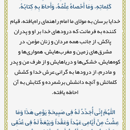
کَلِماتِهِ، وَمَا أَحْصاهُ عِلْمُهُ، وَأَحاطَ بِهِ کِتابُهُ.
خدایا برسان به مولای ما امام راهنمای راه‌یافته، قیام
کننده به فرمانت که درود‌های خدا بر او و پدران
پاکش، از جانب همه مردان و زنان مؤمن، در
مشرق‌های زمین و مغرب‌هایش، همواری‌ها و
کوه‌هایش، خشکی‌ها و دریاهایش و از طرف من و پدر
و مادرم، از درود‌ها به گرانی عرش خدا و کشش
کلماتش و آنچه دانشش برشمرده و کتابش به آن
احاطه یافته.
اللّٰهُمَّ إِنِّی أُجَدِّدُ لَهُ فِی صَبِیحَةِ یَوْمِی هٰذَا وَمَا
عِشْتُ مِنْ أَیَّامِی عَهْداً وَعَقْداً وَبَیْعَةً لَهُ فِی عُنُقِی