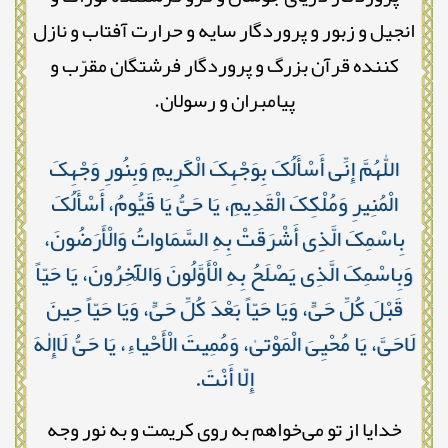
انجیل و زبور و پروردگار سایه و حرارت آفتاب و نازل
کننده قرآن بزرگ و پروردگار فرشتگان مقرّب و
پیامبران و رسولان.
اللّٰهُمَّ إِنِّی أَسْأَلُکَ بِوَجْهِکَ الْکَرِیمِ وَبِنُورِ وَجْهِکَ
الْمُنِیرِ وَمُلْکِکَ الْقَدِیمِ، یَا حَیُّ یَا قَیُّومُ، أَسْأَلُکَ
بِاسْمِکَ الَّذِی أَشْرَقَتْ بِهِ السَّمَاواتُ وَالْأَرَضُونَ،
وَبِاسْمِکَ الَّذِی یَصْلَحُ بِهِ الْأَوَّلُونَ وَالْآخِرُونَ، یَا حَیّاً
قَبْلَ کُلِّ حَیٍّ، وَیَا حَیّاً بَعْدَ کُلِّ حَیٍّ، وَیَا حَیّاً حِینَ
لَاحَیَّ، یَا مُحْیِیَ الْمَوْتىٰ، وَمُمِیتَ الْأَحْیاءِ، یَا حَیُّ لَاإِلٰهَ
إِلّا أَنْتَ.
خدایا از تو می‌خواهم به روی کریمت و به نور وجه