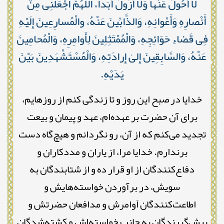
لَا أَحُولُ عَنْها وَلَا أَزُولُ أَبَداً، اللّٰهُمَّ اجْعَلْنِی مِنْ
أَنْصارِهِ وَأَعْوانِهِ، وَالذَّابِّینَ عَنْهُ، والْمُسارِعِینَ إِلَیْهِ
فِی قَضاءِ حَوَائِجِهِ، وَالْمُمْتَثِلِینَ لِأَوامِرِهِ، وَالْمُحامِینَ
عَنْهُ، وَالسَّابِقِینَ إِلىٰ إِرادَتِهِ، وَالْمُسْتَشْهَدِینَ بَیْنَ
یَدَیْهِ.
خدایا در صبح این روز و تا زندگی کنم از روزهایم،
برای آن حضرت بر عهده‌ام، عهد و پیمان و بیعت
تجدید می‌کنم که از آن، رو نگردانم و هیچ‌گاه دست
برندارم. خدایا مرا، از یاران و مددکاران و
دفاع‌کنندگان از او قرار ده و از شتابندگان به
سویش، در برآوردن خواسته‌هایش و
اطاعت‌کنندگان اَوامرش و مدافعان حضرتش و
پیش‌گیرندگان به جانب خواسته‌اش و کشته‌شدگان