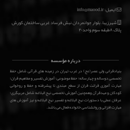
ایمیل: info@maood.ir
شهرزیبا. بلوار جوانمردان نبش فرساد غربی ساختمان کورش
پلاک ۸طبقه سوم واحد۲۰
درباره مؤسسه
بنیادقرانی ولی عصر(عج) در غرب تهران در زمینه های قرآنی شامل حفظ
تخصصی دوساله و چهارساله؛ حفظ موضوعی؛ آموزش تفسیر و مفاهیم قران؛
مهارت آموزی قرائت قران از سطح مبتدی تا پیشرفته و حفظ و روخوانی
کودکان و مهدقرآن وهمچنین آموزش تخصصی نهج البلاغه شامل مربیگری؛
عرفان عملی با دستورات نهج البلاغه و تفسیر نهج البلاغه و نیز آموزش های
مهارت افزائی و روانشناسی خانواده فعال می باشد.