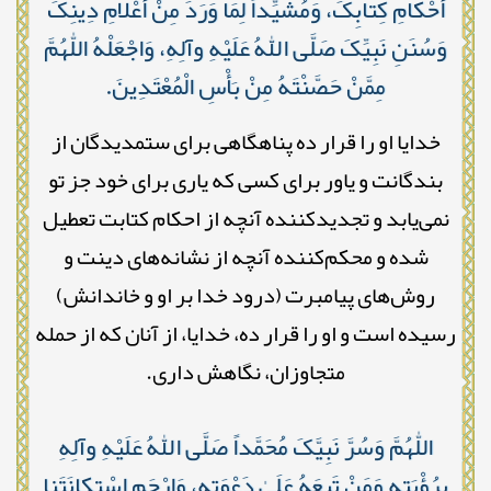
أَحْکامِ کِتابِکَ، وَمُشَیِّداً لِمَا وَرَدَ مِنْ أَعْلامِ دِینِکَ
وَسُنَنِ نَبِیِّکَ صَلَّى اللّٰهُ عَلَیْهِ وآلِهِ، وَاجْعَلْهُ اللّٰهُمَّ
مِمَّنْ حَصَّنْتَهُ مِنْ بَأْسِ الْمُعْتَدِینَ.
خدایا او را قرار ده پناهگاهی برای ستمدیدگان از
بندگانت و یاور برای کسی که یاری برای خود جز تو
نمی‌یابد و تجدیدکننده آنچه از احکام کتابت تعطیل
شده و محکم‌کننده آنچه از نشانه‌های دینت و
روش‌های پیامبرت (درود خدا بر او و خاندانش)
رسیده است و او را قرار ده، خدایا، از آنان که از حمله
متجاوزان، نگاهش داری.
اللّٰهُمَّ وَسُرَّ نَبِیَّکَ مُحَمَّداً صَلَّى اللّٰهُ عَلَیْهِ وآلِهِ
بِرُؤْیَتِهِ وَمَنْ تَبِعَهُ عَلَىٰ دَعْوَتِهِ، وَارْحَمِ اسْتِکانَتَنا