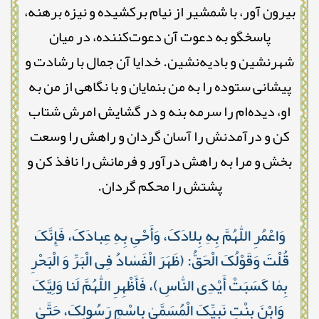
بیرون آور، با شمشیر از نیام برکشیده و نیزه برهنه،
پاسخگو به دعوت آن دعوت‌کننده، در میان
شهرنشین و بادیه‌نشین. خدایا آن جمال با رشادت و
پیشانی ستوده را به من بنمایان و با نگاهی از من به
او، دیده‌ام را سرمه بنه و در گشایش امرش شتاب
کن و درآمدنش را آسان گردان و راهش را وسعت
بخش و مرا به راهش درآور و فرمانش را نافذ کن و
پشتش را محکم گردان.
وَاعْمُرِ اللّٰهُمَّ بِهِ بِلادَکَ، وَأَحْیِ بِهِ عِبادَکَ، فَإِنَّکَ
قُلْتَ وَقَوْلُکَ الْحَقُّ: ﴿ظَهَرَ الْفَسٰادُ فِی الْبَرِّ وَ الْبَحْرِ
بِمٰا کَسَبَتْ أَیْدِی النّٰاسِ﴾، فَأَظْهِرِ اللّٰهُمَّ لَنا وَلِیَّکَ
وَابْنَ بِنْتِ نَبِیِّکَ الْمُسَمَّىٰ بِاسْمِ رَسُولِکَ، حَتَّىٰ