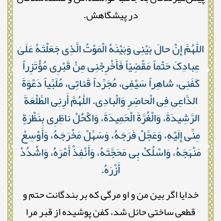
در پیشگاهش.
اللّٰهُمَّ إِنْ حالَ بَیْنِی وَبَیْنَهُ الْمَوْتُ الَّذِی جَعَلْتَهُ عَلَىٰ
عِبادِکَ حَتْماً مَقْضِیّاً فَأَخْرِجْنِی مِنْ قَبْرِی مُؤْتَزِراً
کَفَنِی، شاهِراً سَیْفِی، مُجَرِّداً قَناتِی، مُلَبِّیاً دَعْوَةَ
الدَّاعِی فِی الْحاضِرِ وَالْبادِی. اللّٰهُمَّ أَرِنِی الطَّلْعَةَ
الرَّشِیدَةَ، وَالْغُرَّةَ الْحَمِیدَةَ، وَاکْحَُلْ ناظِرِی بِنَظْرَةٍ
مِنِّی إِلَیْهِ، وَعَجِّلْ فَرَجَهُ، وَسَهِّلْ مَخْرَجَهُ، وَأَوْسِعْ
مَنْهَجَهُ، وَاسْلُکْ بِی مَحَجَّتَهُ، وَأَنْفِذْ أَمْرَهُ، وَاشْدُدْ
أَزْرَهُ.
خدایا اگر بین من و او مرگی که بر بندگانت حتم و
قطعی ساختی حائل شد، کفن پوشیده از قبر مرا