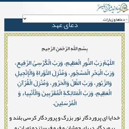
دعای عهد
بِسْمِ اللَّهِ الرَّحْمَنِ الرَّحِيمِ
اللّٰهُمَّ رَبَّ النُّورِ الْعَظِیمِ، وَرَبَّ الْکُرْسِیِّ الرَّفِیعِ،
وَرَبَّ الْبَحْرِ الْمَسْجُورِ، وَمُنْزِلَ التَّوْراةِ وَالْإِنْجِیلِ
وَالزَّبُورِ، وَرَبَّ الظِّلِّ وَالْحَرُورِ، وَمُنْزِلَ الْقُرْآنِ
الْعَظِیمِ، وَرَبَّ الْمَلائِکَةِ الْمُقَرَّبِینَ وَالْأَنْبِیاءِ وَ
الْمُرْسَلِینَ.
خدایا ای پروردگار نور بزرگ و پروردگار کرسی بلند و
پروردگار دریای جوشان و فرو فرستنده تورات و