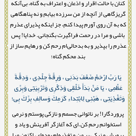
کنان با حالت اقرار و اذعان و اعتراف به گناه، بی‌آنکه
گریزگاهی از آنچه از من سرزده بیابم و نه پناهگاهی
که به آن روی آورم پیدا کنم، جز اینکه پذیرای عذرم
باشی و مرا در رحمت فراگیرت بگنجانی. خدایا! پس
عذرم را بپذیر و به بدحالی‌ام رحم کن و رهایم ساز از
بند محکم گناه؛
يَا رَبِّ ارْحَمْ ضَعْفَ بَدَنِى ، وَرِقَّةَ جِلْدِى ، وَدِقَّةَ
عَظْمِى ، يَا مَنْ بَدَأَ خَلْقِى وَذِكْرِى وَتَرْبِيَتِى وَبِرِّى
وَتَغْذِيَتِى ، هَبْنِى لِابْتِداءِ كَرَمِكَ وَسالِفِ بِرِّكَ بِی؛
پروردگارا! بر ناتوانی جسمم و نازکی پوستم و نرمی
استخوانم رحم کن.ای که آغازگر آفرینش و یاد و
پرورش و نیکی بر من و تغذیه‌ام بوده‌ای، اکنون مرا