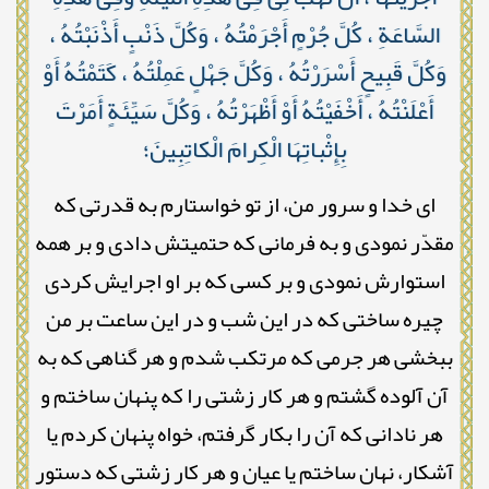
السَّاعَةِ ، كُلَّ جُرْمٍ أَجْرَمْتُهُ ، وَكُلَّ ذَنْبٍ أَذْنَبْتُهُ ،
وَكُلَّ قَبِيحٍ أَسْرَرْتُهُ ، وَكُلَّ جَهْلٍ عَمِلْتُهُ ، كَتَمْتُهُ أَوْ
أَعْلَنْتُهُ ، أَخْفَيْتُهُ أَوْ أَظْهَرْتُهُ ، وَكُلَّ سَيِّئَةٍ أَمَرْتَ
بِإِثْباتِهَا الْكِرامَ الْكاتِبِينَ؛
ای خدا و سرور من، از تو خواستارم به قدرتی که
مقدّر نمودی و به فرمانی که حتمیتش دادی و بر همه
استوارش نمودی و بر کسی که بر او اجرایش کردی
چیره ساختی که در این شب و در این ساعت بر من
ببخشی هر جرمی که مرتکب شدم و هر گناهی که به
آن آلوده گشتم و هر کار زشتی را که پنهان ساختم و
هر نادانی که آن را بکار گرفتم، خواه پنهان کردم یا
آشکار، نهان ساختم یا عیان و هر کار زشتی که دستور