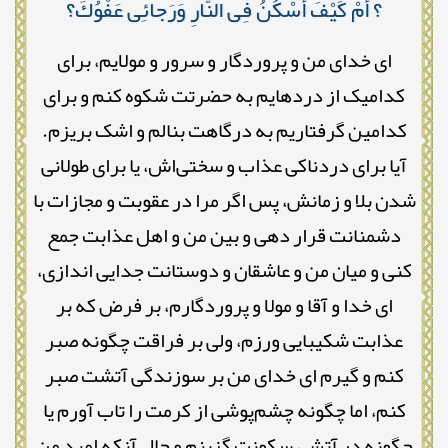
؟ أَمْ كَيْفَ أَسْكُنُ فِى النَّارِ وَرَجائِى عَفْوُكَ؟
ای خدای من و پروردگار و سرور و مولایم، برای
کدامیک از دردهایم به حضرتت شکوه کنم و برای
کدامین گرفتاریم به درگاهت بنالم و اشک بریزم.
آیا برای دردناکی عذاب و سختی‌اش، یا برای طولانی
شدن بلا و زمانش، پس اگر مرا در عقوبت و مجازات با
دشمنانت قرار دهی و بین من و اهل عذابت جمع
کنی و میان من و عاشقان و دوستانت جدایی اندازی،
ای خدا و آقا و مولا و پروردگارم، بر فرض که بر
عذابت شکیبایی ورزم، ولی بر فراقت چگونه صبر
کنم و گیرم ای خدای من بر سوزندگی آتشت صبر
کنم، اما چگونه چشم‌پوشی از کرمت را تاب آورم یا
چگونه در آتش، سکونت گزینم و حال آنکه امید من