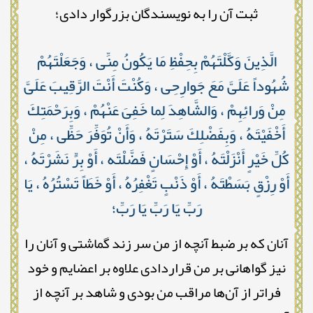
ثبت آن را به نویسندگان بزرگوار دادی؛
الَّذِينَ وَكَّلْتَهُمْ بِحِفْظِ مَا يَكُونُ مِنِّى ، وَجَعَلْتَهُمْ
شُهُوداً عَلَىَّ مَعَ جَوارِحِى ، وَكُنْتَ أَنْتَ الرَّقِيبَ عَلَىَّ
مِنْ وَرائِهِمْ ، وَالشَّاهِدَ لِما خَفِىَ عَنْهُمْ ، وَبِرَحْمَتِكَ
أَخْفَيْتَهُ ، وَبِفَضْلِكَ سَتَرْتَهُ ، وَأَنْ تُوَفِّرَ حَظِّى ، مِنْ
كُلِّ خَيْرٍ أَنْزَلْتَهُ ، أَوْ إِحْسَانٍ فَضَّلْتَه ، أَوْ بِرٍّ نَشَرْتَهُ ،
أَوْ رِزْقٍ بَسَطْتَهُ ، أَوْ ذَنْبٍ تَغْفِرُهُ ، أَوْ خَطَاً تَسْتُرُهُ ، يَا
رَبِّ يَا رَبِّ يَا رَبِّ؛
آنان که بر ضبط آنچه از من سر زند گماشتی و آنان را
نیز گواهانی بر من قراردادی علاوه بر اعضایم و خود
فراتر از آن‌ها مراقب من بودی و شاهد بر آنچه از