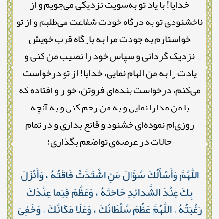
خدایا! با یاد تو به‌سویت نزدیکی می‌جویم و از
ناخشنودی تو به درگاه خودت شفاعت می‌طلبم و از تو
خواستارم به جودت مرا به بارگاه قرب خویش
نزدیک گردانی و سپاس خود را نصیب من کنی و
یادت را به من الهام نمایی، خدایا! از تو درخواست
می‌کنم، درخواست بنده‌ای فروتن، خوار و افتاده که
با من مدارا نمایی و به من رحم کنی و به آنچه
روزی‌ام نموده‌ای خشنود و قانع بداری و در تمام
حالات در عرصه‌ی تواضعم بگذاری؛
اللّٰهُمَّ وَأَسْأَلُكَ سُؤَالَ مَنِ اشْتَدَّتْ فَاقَتُهُ ، وَأَنْزَلَ
بِكَ عِنْدَ الشَّدائِدِ حَاجَتَهُ ، وَعَظُمَ فِيَما عِنْدَكَ
رَغْبَتُهُ . اللّٰهُمَّ عَظُمَ سُلْطَانُكَ ، وَعَلَا مَكَانُكَ ، وَخَفِىَ