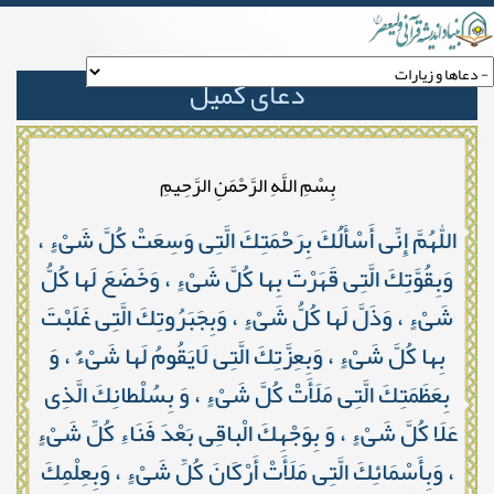
دعای کمیل
بِسْمِ اللَّهِ الرَّحْمَنِ الرَّحِيمِ
اللّٰهُمَّ إِنِّى أَسْأَلُكَ بِرَحْمَتِكَ الَّتِى وَسِعَتْ كُلَّ شَىْءٍ ،
وَبِقُوَّتِكَ الَّتِى قَهَرْتَ بِها كُلَّ شَىْءٍ ، وَخَضَعَ لَها كُلُّ
شَىْءٍ ، وَذَلَّ لَها كُلُّ شَىْءٍ ، وَبِجَبَرُوتِكَ الَّتِى غَلَبْتَ
بِها كُلَّ شَىْءٍ ، وَبِعِزَّتِكَ الَّتِى لَايَقُومُ لَها شَىْءٌ ، وَ
بِعَظَمَتِكَ الَّتِى مَلَأَتْ كُلَّ شَىْءٍ ، وَ بِسُلْطانِكَ الَّذِى
عَلَا كُلَّ شَىْءٍ ، وَ بِوَجْهِكَ الْباقِى بَعْدَ فَنَاءِ كُلِّ شَىْءٍ
، وَبِأَسْمَائِكَ الَّتِى مَلَأَتْ أَرْكَانَ كُلِّ شَىْءٍ ، وَبِعِلْمِكَ