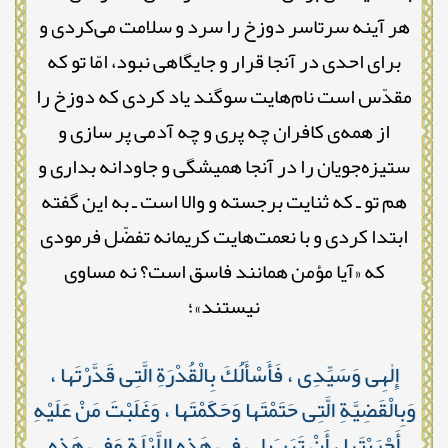
هر آینه سرتاسر دوزخ را سرد و سلامت می‌کردی و
برای احدی در آنجا قرار و جایگاهی نبود، امّا تو که
مقدّس است نام‌هایت سوگند یاد کردی که دوزخ را
از همه‌ی کافران چه پری و چه آدمی پر سازی و
ستیزه‌جویان را در آنجا همیشگی و جاودانه بداری و
هم تو ـ که ثنایت برجسته و والا است ـ به این گفته
ابتدا کردی و با نعمت‌هایت کریمانه تفضّل فرمودی
که «آیا مؤمن همانند فاسق است؟ نه مساوی
نیستند»؛
إِلٰهِى وَسَيِّدِى ، فَأَسْأَلُكَ بِالْقُدْرَةِ الَّتِى قَدَّرْتَها ،
وَبِالْقَضِيَّةِ الَّتِى حَتَمْتَها وَحَكَمْتَها ، وَغَلَبْتَ مَنْ عَلَيْهِ
أَجْرَيْتَها ، أَنْ تَهَبَ لِى فِى هَذِهِ اللَّيْلَةِ وَفِى هَذِهِ