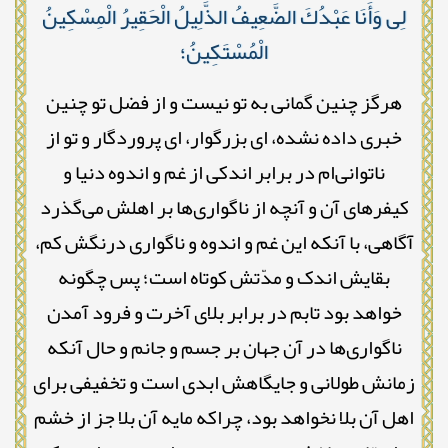
لِى وَأَنَا عَبْدُكَ الضَّعِيفُ الذَّلِيلُ الْحَقِيرُ الْمِسْكِينُ
الْمُسْتَكِينُ؛
هرگز چنین گمانی به تو نیست و از فضل تو چنین
خبری داده نشده، ای بزرگوار، ای پروردگار و تو از
ناتوانی‌ام در برابر اندکی از غم و اندوه دنیا و
کیفرهای آن و آنچه از ناگواری‌ها بر اهلش می‌گذرد
آگاهی، با آنکه این غم و اندوه و ناگواری درنگش کم،
بقایش اندک و مدّتش کوتاه است؛ پس چگونه
خواهد بود تابم در برابر بلای آخرت و فرود آمدن
ناگواری‌ها در آن جهان بر جسم و جانم و حال آنکه
زمانش طولانی و جایگاهش ابدی است و تخفیفی برای
اهل آن بلا نخواهد بود، چراکه مایه آن بلا جز از خشم