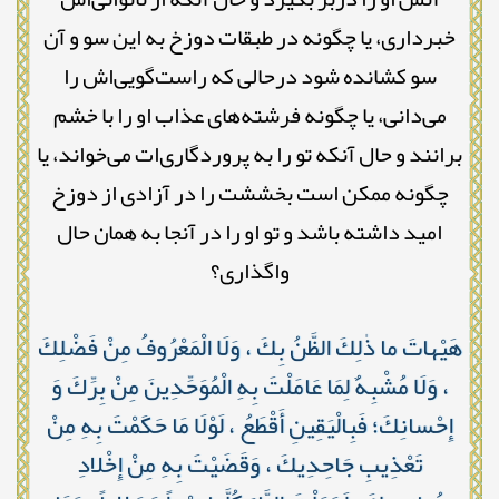
خبرداری، یا چگونه در طبقات دوزخ به این سو و آن
سو کشانده شود درحالی که راست‌گویی‌اش را
می‌دانی، یا چگونه فرشته‌های عذاب او را با خشم
برانند و حال آنکه تو را به پروردگاری‌ات می‌خواند، یا
چگونه ممکن است بخششت را در آزادی از دوزخ
امید داشته باشد و تو او را در آنجا به همان حال
واگذاری؟
هَيْهاتَ ما ذٰلِكَ الظَّنُ بِكَ ، وَلَا الْمَعْرُوفُ مِنْ فَضْلِكَ
، وَلَا مُشْبِهٌ لِمَا عَامَلْتَ بِهِ الْمُوَحِّدِينَ مِنْ بِرِّكَ وَ
إِحْسانِكَ؛ فَبِالْيَقِينِ أَقْطَعُ ، لَوْلَا مَا حَكَمْتَ بِهِ مِنْ
تَعْذِيبِ جَاحِدِيكَ ، وَقَضَيْتَ بِهِ مِنْ إِخْلادِ