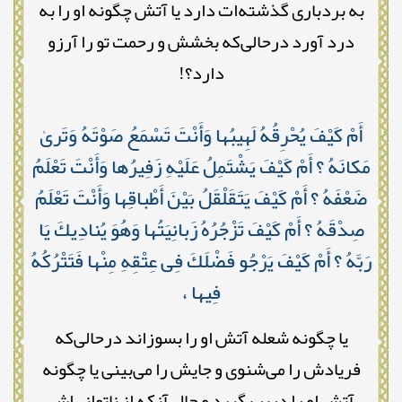
به بردباری گذشته‌ات دارد یا آتش چگونه او را به
درد آورد درحالی‌که بخشش و رحمت تو را آرزو
دارد؟!
أَمْ كَيْفَ يُحْرِقُهُ لَهِيبُها وَأَنْتَ تَسْمَعُ صَوْتَهُ وَتَرىٰ
مَكانَهُ ؟ أَمْ كَيْفَ يَشْتَمِلُ عَلَيْهِ زَفِيرُها وَأَنْتَ تَعْلَمُ
ضَعْفَهُ ؟ أَمْ كَيْفَ يَتَقَلْقَلُ بَيْنَ أَطْباقِها وَأَنْتَ تَعْلَمُ
صِدْقَهُ ؟ أَمْ كَيْفَ تَزْجُرُهُ زَبانِيَتُها وَهُوَ يُنادِيكَ يَا
رَبَّهُ ؟ أَمْ كَيْفَ يَرْجُو فَضْلَكَ فِى عِتْقِهِ مِنْها فَتَتْرُكُهُ
فِيها ،
یا چگونه شعله آتش او را بسوزاند درحالی‌که
فریادش را می‌شنوی و جایش را می‌بینی یا چگونه
آتش او را دربر بگیرد و حال آنکه از ناتوانی‌اش