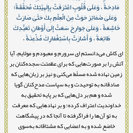
مَادِحَةً ، وَعَلَىٰ قُلُوبٍ اعْتَرَفَتْ بِإِلٰهِيَّتِكَ مُحَقِّقَةً؛
وَعَلَىٰ ضَمَائِرَ حَوَتْ مِنَ الْعِلْمِ بِكَ حَتَّىٰ صَارَتْ
خَاشِعَةً ، وَعَلَىٰ جَوارِحَ سَعَتْ إِلَىٰ أَوْطانِ تَعَبُّدِكَ
طَائِعَةً ، وَ أَشارَتْ بِاسْتِغْفارِكَ مُذْعِنَةً ،
ای کاش می‌دانستم ای سرورم و معبودم و مولایم، آیا
آتش را بر صورت‌هایی که برای عظمتت سجده‌کنان بر
زمین نهاده شده مسلّط می‌کنی و نیز بر زبان‌هایی که
صادقانه به توحیدت و به سپاست مدح‌کنان گویا
شده و هم بر دل‌هایی که بر پایه تحقیق به
خداوندیت اعتراف کرده؛ و بر نهادهایی که معرفت
به تو آن‌ها را فراگرفته تا آنجا که در پیشگاهت
خاضع شده و به اعضایی که مشتاقانه به‌سوی