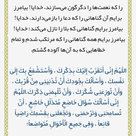
را که نعمت‌ها را دگرگون می‌سازند، خدایا! بیامرز
برایم آن گناهانی را که دعا را بازمی‌دارند، خدایا!
بیامرز برایم گناهانی که بلا را نازل می‌کند؛ خدایا!
بیامرز برایم همه گناهانی را که مرتکب شدم و تمام
خطاهایی که به آن‌ها آلوده گشتم،
اللّٰهُمَّ إِنِّى أَتَقَرَّبُ إِلَيْكَ بِذِكْرِكَ ، وَأَسْتَشْفِعُ بِكَ إِلَىٰ
نَفْسِكَ ، وَأَسْأَلُكَ بِجُودِكَ أَنْ تُدْنِيَنِى مِنْ قُرْبِكَ ،
وَأَنْ تُوزِعَنِى شُكْرَكَ ، وَأَنْ تُلْهِمَنِى ذِكْرَكَ.اللّٰهُمَّ
إِنِّى أَسْأَلُكَ سُؤَالَ خَاضِعٍ مُتَذَلِّلٍ خَاشِعٍ ، أَنْ
تُسامِحَنِى وَتَرْحَمَنِى ، وَتَجْعَلَنِى بِقَِسْمِكَ رَاضِياً
قانِعاً ، وَفِى جَمِيعِ الْأَحْوَالِ مُتَواضِعاً؛