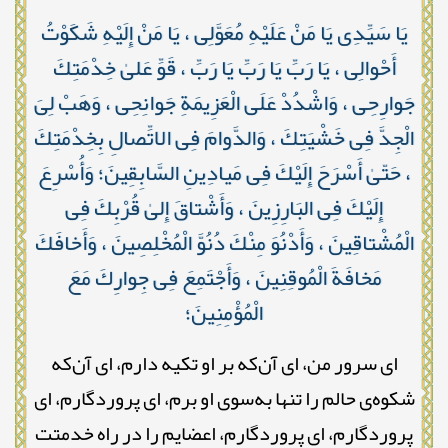
يَا سَيِّدِى يَا مَنْ عَلَيْهِ مُعَوَّلِى ، يَا مَنْ إِلَيْهِ شَكَوْتُ
أَحْوالِى ، يَا رَبِّ يَا رَبِّ يَا رَبِّ ، قَوِّ عَلىٰ خِدْمَتِكَ
جَوارِحِى ، وَاشْدُدْ عَلَى الْعَزِيمَةِ جَوانِحِى ، وَهَبْ لِىَ
الْجِدَّ فِى خَشْيَتِكَ ، وَالدَّوامَ فِى الاتِّصالِ بِخِدْمَتِكَ
، حَتّىٰ أَسْرَحَ إِلَيْكَ فِى مَيادِينِ السَّابِقِينَ؛ وَأُسْرِعَ
إِلَيْكَ فِى البَارِزِينَ ، وَأَشْتاقَ إِلىٰ قُرْبِكَ فِى
الْمُشْتاقِينَ ، وَأَدْنُوَ مِنْكَ دُنُوَّ الْمُخْلِصِينَ ، وَأَخافَكَ
مَخافَةَ الْمُوقِنِينَ ، وَأَجْتَمِعَ فِى جِوارِكَ مَعَ
الْمُؤْمِنِينَ؛
ای سرور من، ای آن‌که بر او تکیه دارم، ای آن‌که
شکوه‌ی حالم را تنها به‌سوی او برم، ای پروردگارم، ای
پروردگارم، ای پروردگارم، اعضایم را در راه خدمتت