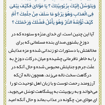
وَيَتَوَسَّلُ إِلَيْكَ بِرُبُوبِيَّتِكَ ؟ يَا مَوْلاىَ فَكَيْفَ يَبْقىٰ
فِى الْعَذابِ وَهُوَ يَرْجُو مَا سَلَفَ مِنْ حِلْمِكَ ؟ أَمْ
كَيْفَ تُؤْلِمُهُ النَّارُ وَهُوَ يَأْمُلُ فَضْلَكَ وَرَحْمَتَكَ ؟
آیا این چنین است، ای خدای منزّه و ستوده که در
دوزخ بشنوی صدای بنده مسلمانی که برای
مخالفتش با دستورات تو زندانی شده و مزه عذابش
را به خاطر نافرمانی چشیده و میان درکات دوزخ به
علّت جرم و جنایتش محبوس شده و حال آنکه در
درگاهت سخت ناله می‌زند، همچون ناله آن‌که
آرزومند رحمت توست و با زبان اهل توحیدت تو را
می‌خواند و به ربوبیتت به پیشگاهت توسّل می‌جوید،
ای مولای من، چگونه در عذاب بماند و حال آنکه امید