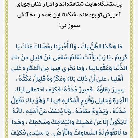
پرستشگاه‌هایت شتافته‌اند و اقرار کنان جویای
آمرزش تو بوده‌اند، شگفتا این همه را به آتش
بسوزانی!
مَا هَكَذَا الظَّنُّ بِكَ ، وَلَا أُخْبِرْنا بِفَضْلِكَ عَنْكَ يَا
كَرِيمُ ، يَا رَبِّ وَأَنْتَ تَعْلَمُ ضَعْفِى عَنْ قَلِيلٍ مِنْ بَلاءِ
الدُّنْيا وَعُقُوباتِها ، وَمَا يَجْرِى فِيها مِنَ الْمَكَارِهِ عَلَىٰ
أَهْلِها ، عَلىٰ أَنَّ ذٰلِكَ بَلاءٌ وَمَكْرُوهٌ قَلِيلٌ مَكْثُهُ ،
يَسِيرٌ بَقاؤُهُ ، قَصِيرٌ مُدَّتُهُ؛ فَكَيْفَ احْتِمالِى لِبَلاءِ
الْآخِرَةِ وَجَلِيلِ وُقُوعِ الْمَكَارِهِ فِيها ؟ وَهُوَ بَلاءٌ تَطُولُ
مُدَّتُهُ ، وَيَدُومُ مَقامُهُ ، وَلَا يُخَفَّفُ عَنْ أَهْلِهِ ، لِأَنَّهُ
لَايَكُونُ إِلّا عَنْ غَضَبِكَ وَانْتِقامِكَ وَسَخَطِكَ ، وَهٰذا
ما لَاتَقُومُ لَهُ السَّماواتُ وَالْأَرْضُ ، يَا سَيِّدِى فَكَيْفَ