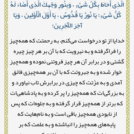
الَّذِى أَحَاطَ بِكُلِّ شَىْءٍ ، وَبِنُورِ وَجْهِكَ الَّذِى أَضَاءَ لَهُ
كُلُّ شَىْءٍ؛ يَا نُورُ يَا قُدُّوسُ ، يَا أَوَّلَ الْأَوَّلِينَ ، وَيَا
آخِرَ الْآخِرِينَ؛
خدایا از تو درخواست می‌کنم، به رحمتت که همه‌چیز
را فراگرفته و به نیرویت که با آن بر هر چیز چیره
گشتی و در برابر آن هر چیز فروتنی نموده و همه‌چیز
خوار شده و به جبروتت که با آن بر همه‌چیزی فائق
آمدی و به عزّتت که چیزی در برابرش تاب نیاورد و
به بزرگی‌ات که همه‌چیز را پر کرده و به پادشاهی‌ات
که برتر از همه‌چیز قرار گرفته و به جلوه‌ات که پس
از نابودی همه‌چیز باقی است و به نام‌هایت که
پایه‌های همه‌چیز را انباشته و به علمت که بر