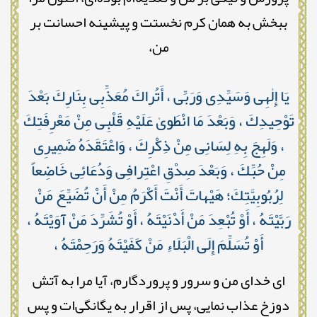
ببخش به همان کرم نخستت و پیشینه احسانت بر
من،
يَا إِلٰهِى وَسَيِّدِى وَرَبِّى ، أَتُراكَ مُعَذِّبِى بِنَارِكَ بَعْدَ
تَوْحِيدِكَ ، وَبَعْدَ مَا انْطَوىٰ عَلَيْهِ قَلْبِى مِنْ مَعْرِفَتِكَ
، وَلَهِجَ بِهِ لِسَانِى مِنْ ذِكْرِكَ ، وَاعْتَقَدَهُ ضَمِيرِى
مِنْ حُبِّكَ ، وَبَعْدَ صِدْقِ اعْتِرافِى وَدُعَائِى خَاضِعاً
لِرُبُوبِيَّتِكَ؛ هَيْهاتَ أَنْتَ أَكْرَمُ مِنْ أَنْ تُضَيِّعَ مَنْ
رَبَّيْتَهُ ، أَوْ تُبْعِدَ مَنْ أَدْنَيْتَهُ ، أَوْ تُشَرِّدَ مَنْ آوَيْتَهُ ،
أَوْ تُسَلِّمَ إِلَى الْبَلَاءِ مَنْ كَفَيْتَهُ وَرَحِمْتَهُ ،
ای خدای من و سرور و پروردگارم، آیا مرا به آتش
دوزخ عذاب نمایی، پس از اقرار به یگانگی‌ات و پس