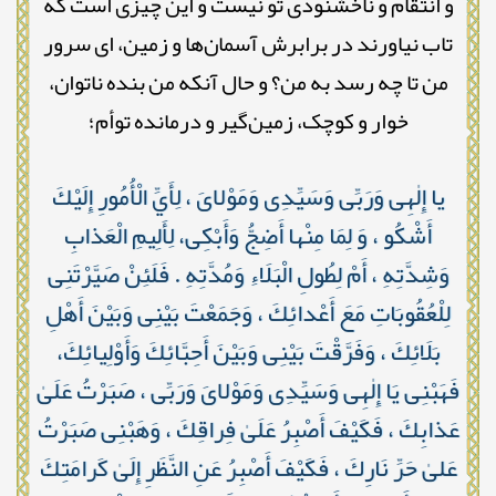
و انتقام و ناخشنودی تو نیست و این چیزی است که
تاب نیاورند در برابرش آسمان‌ها و زمین، ای سرور
من تا چه رسد به من؟ و حال آنکه من بنده ناتوان،
خوار و کوچک، زمین‌گیر و درمانده توأم؛
يا إِلٰهِى وَرَبِّى وَسَيِّدِى وَمَوْلاىَ ، لِأَيِّ الْأُمُورِ إِلَيْكَ
أَشْكُو ، وَ لِمَا مِنْها أَضِجُّ وَأَبْكِى، لِأَلِيمِ الْعَذابِ
وَشِدَّتِهِ ، أَمْ لِطُولِ الْبَلَاءِ وَمُدَّتِهِ . فَلَئِنْ صَيَّرْتَنِى
لِلْعُقُوبَاتِ مَعَ أَعْدائِكَ ، وَجَمَعْتَ بَيْنِى وَبَيْنَ أَهْلِ
بَلَائِكَ ، وَفَرَّقْتَ بَيْنِى وَبَيْنَ أَحِبَّائِكَ وَأَوْلِيائِكَ،
فَهَبْنِى يَا إِلٰهِى وَسَيِّدِى وَمَوْلاىَ وَرَبِّى ، صَبَرْتُ عَلَىٰ
عَذابِكَ ، فَكَيْفَ أَصْبِرُ عَلَىٰ فِراقِكَ ، وَهَبْنِى صَبَرْتُ
عَلىٰ حَرِّ نَارِكَ ، فَكَيْفَ أَصْبِرُ عَنِ النَّظَرِ إِلَىٰ كَرامَتِكَ