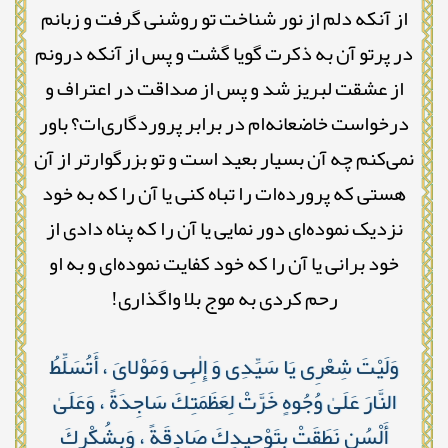
از آنکه دلم از نور شناخت تو روشنی گرفت و زبانم
در پرتو آن به ذکرت گویا گشت و پس از آنکه درونم
از عشقت لبریز شد و پس از صداقت در اعتراف و
درخواست خاضعانه‌ام در برابر پروردگاری‌ات؟ باور
نمی‌کنم چه آن بسیار بعید است و تو بزرگوارتر از آن
هستی که پرورده‌ات را تباه کنی یا آن را که به خود
نزدیک نموده‌ای دور نمایی یا آن را که پناه دادی از
خود برانی یا آن را که خود کفایت نموده‌ای و به او
رحم کردی به موج بلا واگذاری!
وَلَيْتَ شِعْرِى يَا سَيِّدِى وَ إِلٰهِى وَمَوْلاىَ ، أَتُسَلِّطُ
النَّارَ عَلَىٰ وُجُوهٍ خَرَّتْ لِعَظَمَتِكَ سَاجِدَةً ، وَعَلَىٰ
أَلْسُنٍ نَطَقَتْ بِتَوْحِيدِكَ صَادِقَةً ، وَبِشُكْرِكَ