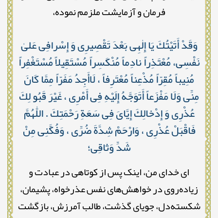
فرمان و آزمایشت ملزمم نموده،
وَقَدْ أَتَيْتُكَ يَا إِلٰهِى بَعْدَ تَقْصِيرِى وَ إِسْرافِى عَلىٰ
نَفْسِى، مُعْتَذِراً نادِماً مُنْكَسِراً مُسْتَقِيلاً مُسْتَغْفِراً
مُنِيباً مُقِرّاً مُذْعِناً مُعْتَرِفاً ، لَاأَجِدُ مَفَرّاً مِمَّا كَانَ
مِنِّى وَلَا مَفْزَعاً أَتَوَجَّهُ إِلَيْهِ فِى أَمْرِى ، غَيْرَ قَبُو لِكَ
عُذْرِى وَ إِدْخالِكَ إِيَّاىَ فِى سَعَةِ رَحْمَتِكَ . اللّٰهُمَّ
فَاقْبَلْ عُذْرِى ، وَارْحَمْ شِدَّةَ ضُرِّى ، وَفُكَّنِى مِنْ
شَدِّ وَثاقِى؛
ای خدای من، اینک پس از کوتاهی در عبادت و
زیاده‌روی در خواهش‌های نفس عذرخواه، پشیمان،
شکسته‌دل، جویای گذشت، طالب آمرزش، بازگشت