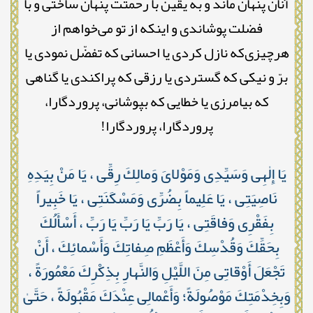
آنان پنهان ماند و به یقین با رحمتت پنهان ساختی و با
فضلت پوشاندی و اینکه از تو می‌خواهم از
هرچیزی‌که نازل کردی یا احسانی که تفضّل نمودی یا
برّ و نیکی که گستردی یا رزقی که پراکندی یا گناهی
که بیامرزی یا خطایی که بپوشانی، پروردگارا،
پروردگارا، پروردگارا!
يَا إِلٰهِى وَسَيِّدِى وَمَوْلاىَ وَمالِكَ رِقِّى ، يَا مَنْ بِيَدِهِ
نَاصِيَتِى ، يَا عَلِيماً بِضُرِّى وَمَسْكَنَتِى ، يَا خَبِيراً
بِفَقْرِى وَفاقَتِى ، يَا رَبِّ يَا رَبِّ يَا رَبِّ ، أَسْأَلُكَ
بِحَقِّكَ وَقُدْسِكَ وَأَعْظَمِ صِفاتِكَ وَأَسْمائِكَ ، أَنْ
تَجْعَلَ أَوْقاتِى مِنَ اللَّيْلِ وَالنَّهارِ بِذِكْرِكَ مَعْمُورَةً ،
وَبِخِدْمَتِكَ مَوْصُولَةً؛ وَأَعْمالِى عِنْدَكَ مَقْبُولَةً ، حَتَّىٰ