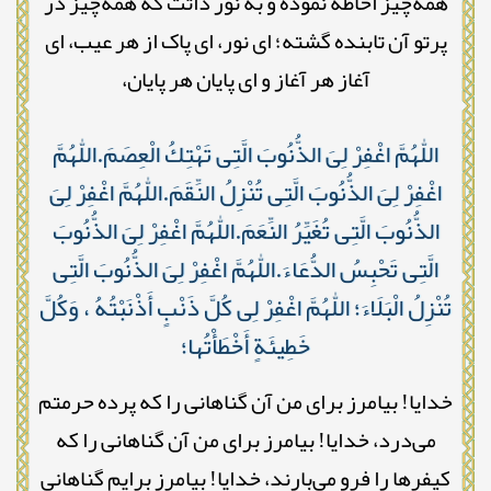
همه‌چیز احاطه نموده و به نور ذاتت که همه‌چیز در
پرتو آن تابنده گشته؛ ای نور، ای پاک از هر عیب، ای
آغاز هر آغاز و ای پایان هر پایان،
اللّٰهُمَّ اغْفِرْ لِىَ الذُّنُوبَ الَّتِى تَهْتِكُ الْعِصَمَ.اللّٰهُمَّ
اغْفِرْ لِىَ الذُّنُوبَ الَّتِى تُنْزِلُ النِّقَمَ.اللّٰهُمَّ اغْفِرْ لِىَ
الذُّنُوبَ الَّتِى تُغَيِّرُ النِّعَمَ.اللّٰهُمَّ اغْفِرْ لِىَ الذُّنُوبَ
الَّتِى تَحْبِسُ الدُّعَاءَ.اللّٰهُمَّ اغْفِرْ لِىَ الذُّنُوبَ الَّتِى
تُنْزِلُ الْبَلَاءَ؛ اللّٰهُمَّ اغْفِرْ لِى كُلَّ ذَنْبٍ أَذْنَبْتُهُ ، وَكُلَّ
خَطِيئَةٍ أَخْطَأْتُها؛
خدایا! بیامرز برای من آن گناهانی را که پرده حرمتم
می‌درد، خدایا! بیامرز برای من آن گناهانی را که
کیفرها را فرو می‌بارند، خدایا! بیامرز برایم گناهانی