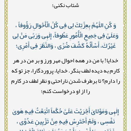
شتاب نکنی؛
وَ كُنِ اللّٰهُمَّ بِعِزَّتِكَ لِى فِى كُلِّ الْأَحْوالِ رَؤُوفاً ،
وَعَلَىَّ فِى جَمِيعِ الْأُمُورِ عَطُوفاً، إِلٰهِى وَرَبِّى مَنْ لِى
غَيْرُكَ، أَسْأَلُهُ كَشْفَ ضُرِّى ، وَالنَّظَرَ فِى أَمْرِى؛
خدایا! با من در همه احوال مهر ورز و بر من در هر
کارم به دیده لطف بنگر. خدایا، پروردگارا، جز تو که
را دارم؟ تا برطرف شدن ناراحتی و نظر لطف در کارم
را از او درخواست کنم؛
إِلٰهِى وَمَوْلاىَ أَجْرَيْتَ عَلَىَّ حُكْماً اتَّبَعْتُ فِيهِ هَوىٰ
نَفْسِى ، وَلَمْ أَحْتَرِسْ فِيهِ مِنْ تَزْيِينِ عَدُوِّى ،