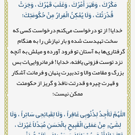
مَكْرُكَ ، وَظَهَرَ أَمْرُكَ ، وَغَلَبَ قَهْرُكَ ، وَجَرَتْ
قُدْرَتُكَ ، وَلَا يُمْكِنُ الْفِرارُ مِنْ حُكُومَتِكَ؛
خدایا! از تو درخواست می‌کنم درخواست کسی که
سخت تهیدست شده و بار نیازش را به هنگام
گرفتاری‌ها به آستان تو فرود آورده و میلش به آنچه
نزد توست فزونی یافته، خدایا! فرمانروایی‌ات بس
بزرگ و مقامت والا و تدبیرت پنهان و فرمانت آشکار
و قهرت چیره و قدرتت نافذ و گریز از حکومتت
ممکن نیست؛
اللّٰهُمَّ لَاأَجِدُ لِذُنُوبِى غَافِراً ، وَلَا لِقَبائِحِى سَاتِراً ، وَلَا
لِشَىْءٍ مِنْ عَمَلِىَ الْقَبِيحِ بِالْحَسَنِ مُبَدِّلاً غَيْرَكَ ،