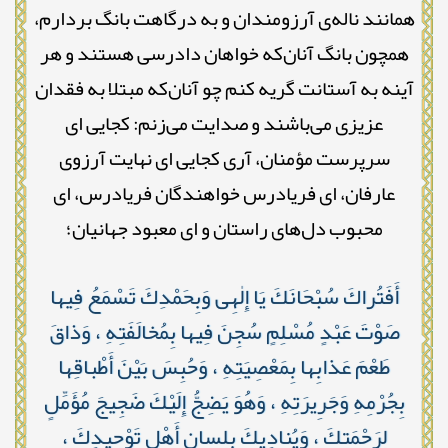
همانند ناله‌ی آرزومندان و به درگاهت بانگ بردارم،
همچون بانگ آنان‌که خواهان دادرسی هستند و هر
آینه به آستانت گریه کنم چو آنان‌که مبتلا به فقدان
عزیزی می‌باشند و صدایت می‌زنم: کجایی‌ ای
سرپرست مؤمنان، آری کجایی‌ ای نهایت آرزوی
عارفان، ای فریادرس خواهندگان فریادرس، ای
محبوب دل‌های راستان و ای معبود جهانیان؛
أَفَتُراكَ سُبْحَانَكَ يَا إِلٰهِى وَبِحَمْدِكَ تَسْمَعُ فِيها
صَوْتَ عَبْدٍ مُسْلِمٍ سُجِنَ فِيها بِمُخالَفَتِهِ ، وَذاقَ
طَعْمَ عَذابِها بِمَعْصِيَتِهِ ، وَحُبِسَ بَيْنَ أَطْباقِها
بِجُرْمِهِ وَجَرِيرَتِهِ ، وَهُوَ يَضِجُّ إِلَيْكَ ضَجِيجَ مُؤَمِّلٍ
لِرَحْمَتِكَ ، وَيُنادِيكَ بِلِسانِ أَهْلِ تَوْحِيدِكَ ،