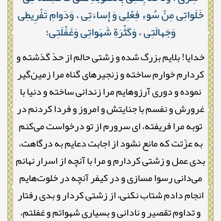
خَلَواتِى مِنْ سُوءِ فِعْلِى وَ إِساءَتِى ، وَدَوامِ تَفْرِيطِى
وَجَهالَتِى ، وَكَثْرَةِ شَهَواتِى وَغَفْلَتِى؛
خدایا! بلایم بزرگ شده و زشتی حالم از حدّ گذشته و
کردارم خوارم ساخته و زنجیرهای گناه مرا زمین‌گیر
نموده و دوری آرزوهایم مرا زندانی ساخته و دنیا با
غرورش و نفسم با جنایتش و امروز و فردا کردنم در
توبه مرا فریفته، ای سرورم از تو درخواست می‌کنم
به عزّتت که مانع نشود از اجابت دعایم به درگاهت،
بدی عمل و زشتی کردارم و مرا با آنچه از اسرار نهانم
می‌دانی رسوا مسازی و در کیفر آنچه در خلوت‌هایم
انجام دادم شتاب نکنی، از زشتی کردار و بدی رفتار
و تداوم تقصیر و نادانی و بسیاری شهواتم و غفلتم،