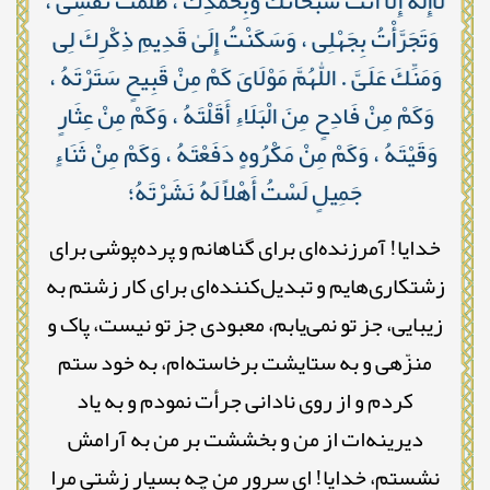
لَاإِلٰهَ إِلّا أَنْتَ سُبْحَانَكَ وَبِحَمْدِكَ ، ظَلَمْتُ نَفْسِى ،
وَتَجَرَّأْتُ بِجَهْلِى ، وَسَكَنْتُ إِلَىٰ قَدِيمِ ذِكْرِكَ لِى
وَمَنِّكَ عَلَىَّ . اللّٰهُمَّ مَوْلَاىَ كَمْ مِنْ قَبِيحٍ سَتَرْتَهُ ،
وَكَمْ مِنْ فَادِحٍ مِنَ الْبَلَاءِ أَقَلْتَهُ ، وَكَمْ مِنْ عِثَارٍ
وَقَيْتَهُ ، وَكَمْ مِنْ مَكْرُوهٍ دَفَعْتَهُ ، وَكَمْ مِنْ ثَنَاءٍ
جَمِيلٍ لَسْتُ أَهْلاً لَهُ نَشَرْتَهُ؛
خدایا! آمرزنده‌ای برای گناهانم و پرده‌پوشی برای
زشتکاری‌هایم و تبدیل‌کننده‌ای برای کار زشتم به
زیبایی، جز تو نمی‌یابم، معبودی جز تو نیست، پاک و
منزّهی و به ستایشت برخاسته‌ام، به خود ستم
کردم و از روی نادانی جرأت نمودم و به یاد
دیرینه‌ات از من و بخششت بر من به آرامش
نشستم، خدایا! ای سرور من چه بسیار زشتی مرا