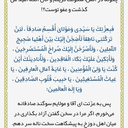
گذشت و عفو توست؟!
فَبِعِزَّتِكَ يَا سَيِّدِى وَمَوْلاىَ أُقْسِمُ صَادِقاً ، لَئِنْ
تَرَكْتَنِى نَاطِقاً لَأَضِجَّنَّ إِلَيْكَ بَيْنَ أَهْلِها ضَجِيجَ
الْآمِلِينَ ، وَلَأَصْرُخَنَّ إِلَيْكَ صُراخَ الْمُسْتَصْرِخِينَ ،
وَلَأَبْكِيَنَّ عَلَيْكَ بُكَاءَ الْفَاقِدِينَ ، وَلَأُنادِيَنَّكَ أَيْنَ
كُنْتَ يَا وَلِىَّ الْمُؤْمِنِينَ ، يَا غَايَةَ آمالِ الْعارِفِينَ ، يَا
غِياثَ الْمُسْتَغِيثِينَ ، يَا حَبِيبَ قُلُوبِ الصَّادِقِينَ ،
وَيَا إِلٰهَ الْعالَمِينَ؛
پس به عزّتت ای آقا و مولایم سوگند صادقانه
می‌خورم، اگر مرا در سخن گفتن آزاد بگذاری در
میان اهل دوزخ به پیشگاهت سخت ناله سر دهم،