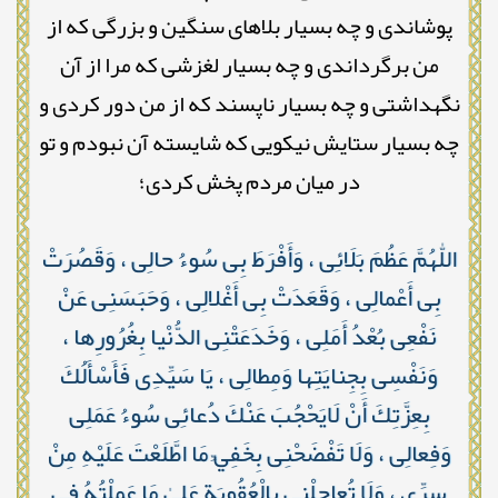
پوشاندی و چه بسیار بلاهای سنگین و بزرگی که از
من برگرداندی و چه بسیار لغزشی که مرا از آن
نگهداشتی و چه بسیار ناپسند که از من دور کردی و
چه بسیار ستایش نیکویی که شایسته آن نبودم و تو
در میان مردم پخش کردی؛
اللّٰهُمَّ عَظُمَ بَلَائِى ، وَأَفْرَطَ بِى سُوءُ حالِى ، وَقَصُرَتْ
بِى أَعْمالِى ، وَقَعَدَتْ بِى أَغْلالِى ، وَحَبَسَنِى عَنْ
نَفْعِى بُعْدُ أَمَلِى ، وَخَدَعَتْنِى الدُّنْيا بِغُرُورِها ،
وَنَفْسِى بِجِنايَتِها وَمِطالِى ، يَا سَيِّدِى فَأَسْأَلُكَ
بِعِزَّتِكَ أَنْ لَايَحْجُبَ عَنْكَ دُعائِى سُوءُ عَمَلِى
وَفِعالِى ، وَلَا تَفْضَحْنِى بِخَفِيِّ مَا اطَّلَعْتَ عَلَيْهِ مِنْ
سِرِّى ، وَلَا تُعاجِلْنِى بِالْعُقُوبَةِ عَلىٰ مَا عَمِلْتُهُ فِى