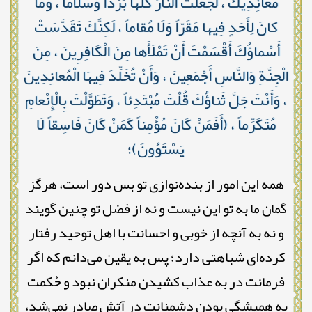
مُعانِدِيكَ ، لَجَعَلْتَ النَّارَ كُلَّها بَرْداً وَسَلاماً ، وَمَا
كانَ لِأَحَدٍ فِيها مَقَرّاً وَلَا مُقاماً ، لَكِنَّكَ تَقَدَّسَتْ
أَسْماؤُكَ أَقْسَمْتَ أَنْ تَمْلَأَها مِنَ الْكَافِرِينَ ، مِنَ
الْجِنَّةِ وَالنَّاسِ أَجْمَعِينَ ، وَأَنْ تُخَلِّدَ فِيهَا الْمُعانِدِينَ
، وَأَنْتَ جَلَّ ثَناؤُكَ قُلْتَ مُبْتَدِئاً ، وَتَطَوَّلْتَ بِالْإِنْعامِ
مُتَكَرِّماً ، ﴿أَفَمَنْ كَانَ مُؤْمِناً كَمَنْ كَانَ فَاسِقاً لَا
يَسْتَوُونَ﴾؛
همه این امور از بنده‌نوازی تو بس دور است، هرگز
گمان ما به تو این نیست و نه از فضل تو چنین گویند
و نه به آنچه از خوبی و احسانت با اهل توحید رفتار
کرده‌ای شباهتی دارد؛ پس به یقین می‌دانم که اگر
فرمانت در به عذاب کشیدن منکران نبود و حُکمت
به همیشگی بودن دشمنانت در آتش صادر نمی‌شد،