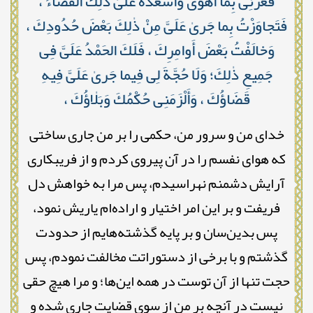
فَغَرَّنِى بِمَا أَهْوىٰ وَأَسْعَدَهُ عَلَىٰ ذٰلِكَ الْقَضاءُ ،
فَتَجاوَزْتُ بِما جَرىٰ عَلَىَّ مِنْ ذٰلِكَ بَعْضَ حُدُودِكَ ،
وَخالَفْتُ بَعْضَ أَوامِرِكَ ، فَلَكَ الحَمْدُ عَلَىَّ فِى
جَمِيعِ ذٰلِكَ؛ وَلَا حُجَّةَ لِى فِيما جَرىٰ عَلَىَّ فِيهِ
قَضَاؤُكَ ، وَأَلْزَمَنِى حُكْمُكَ وَبَلٰاؤُكَ ،
خدای من و سرور من، حکمی را بر من جاری ساختی
که هوای نفسم را در آن پیروی کردم و از فریبکاری
آرایش دشمنم نهراسیدم، پس مرا به خواهش دل
فریفت و بر این امر اختیار و اراده‌ام یاریش نمود،
پس بدین‌سان و بر پایه گذشته‌هایم از حدودت
گذشتم و با برخی از دستوراتت مخالفت نمودم، پس
حجت تنها از آن توست در همه این‌ها؛ و مرا هیچ حقی
نیست در آنچه بر من از سوی قضایت جاری شده و