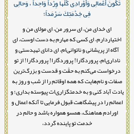
تَكُونَ أَعْمالِى وَأَوْرادِى كُلُّها وِرْداً وَاحِداً ، وَحالِى
فِى خِدْمَتِكَ سَرْمَداً؛
ای خدای من، ای سرور من، ای مولای من و
اختیاردارم، ای کسی که مهارم به دست اوست، ای
آگاه از پریشانی و ناتوانی‌ام، ای دانای تهیدستی و
ناداری‌ام، پروردگارا! پروردگارا! پروردگارا! از تو
درخواست می‌کنم به حقّت و قدست و بزرگ‌ترین
صفات و نام‌هایت که همه اوقاتم را از شب و روز به
یادت آباد کنی و به خدمتگزاری‌ات پیوسته بداری؛ و
اعمالم را در پیشگاهت قبول فرمایی تا آنکه اعمال و
اورادم هماهنگ، همسو همواره باشد و حالم در
خدمت تو پاینده گردد،