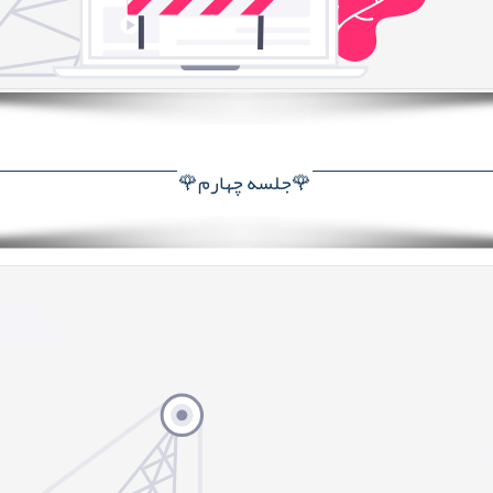
🌹جلسه چهارم🌹