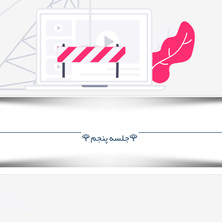
🌹جلسه پنجم🌹