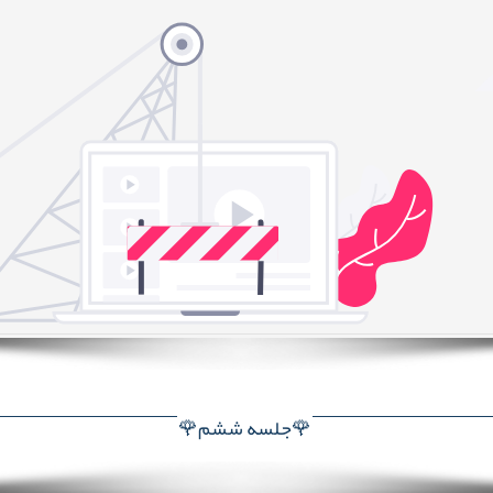
🌹جلسه ششم🌹