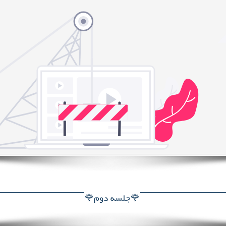
🌹جلسه دوم🌹