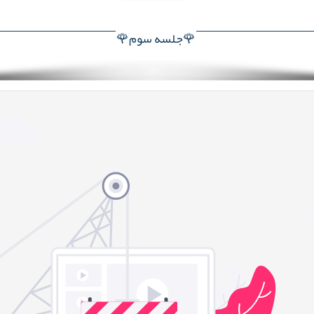
🌹جلسه سوم🌹