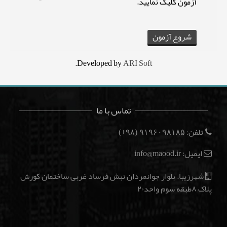
آزمون کلیک نمایید.
.
Developed by
ARI Soft
تماس با ما
تلفن:
(۹۸+)
۹۱۹۶۰۹۸۱۸۵
ایمیل: info@maood.ir
شهرزیبا. بلوار جوانمردان نبش فرساد غربی ساختمان کورش
پلاک ۸طبقه سوم واحد۲۰