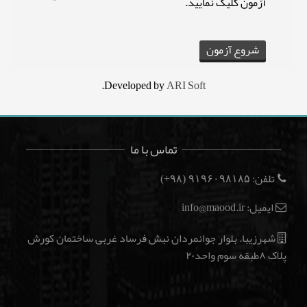
آزمون کلیک نمایید.
.
Developed by
ARI Soft
تماس با ما
تلفن:
(۹۸+)
۹۱۹۶۰۹۸۱۸۵
ایمیل: info@maood.ir
شهرزیبا. بلوار جوانمردان نبش فرساد غربی ساختمان کورش
پلاک ۸طبقه سوم واحد۲۰