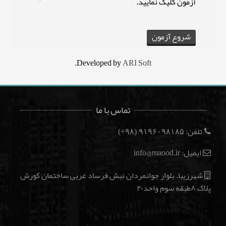
آزمون کلیک نمایید.
.
Developed by
ARI Soft
تماس با ما
تلفن:
(۹۸+)
۹۱۹۶۰۹۸۱۸۵
ایمیل: info@maood.ir
شهرزیبا. بلوار جوانمردان نبش فرساد غربی ساختمان کورش
پلاک ۸طبقه سوم واحد۲۰