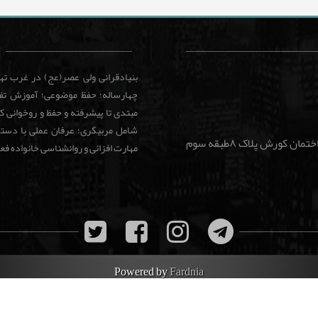
بنیادقرانی ولی عصر(عج) در غرب ت
چهارساله؛ حفظ موضوعی؛ آموزش تفس
مبتدی تا پیشرفته و حفظ و روخوانی 
شامل مربیگری؛ عرفان عملی با دستور
شهرزیبا. بلوار جوانمردان نبش فرساد غربی ساختمان کورش پلاک ۸طبقه سوم
مهارت افزائی و روانشناسی خانواده فع
Powered by
Fardnia