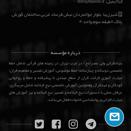
ایمیل: info@maood.ir
شهرزیبا. بلوار جوانمردان نبش فرساد غربی ساختمان کورش
پلاک ۸طبقه سوم واحد۲۰
درباره مؤسسه
بنیادقرانی ولی عصر(عج) در غرب تهران در زمینه های قرآنی شامل حفظ
تخصصی دوساله و چهارساله؛ حفظ موضوعی؛ آموزش تفسیر و مفاهیم قران؛
مهارت آموزی قرائت قران از سطح مبتدی تا پیشرفته و حفظ و روخوانی
کودکان و مهدقرآن وهمچنین آموزش تخصصی نهج البلاغه شامل مربیگری؛
عرفان عملی با دستورات نهج البلاغه و تفسیر نهج البلاغه و نیز آموزش های
مهارت افزائی و روانشناسی خانواده فعال می باشد.