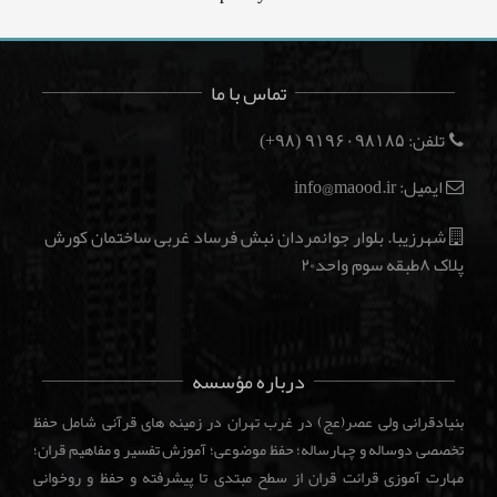
تماس با ما
تلفن:
(۹۸+)
۹۱۹۶۰۹۸۱۸۵
ایمیل: info@maood.ir
شهرزیبا. بلوار جوانمردان نبش فرساد غربی ساختمان کورش
پلاک ۸طبقه سوم واحد۲۰
درباره مؤسسه
بنیادقرانی ولی عصر(عج) در غرب تهران در زمینه های قرآنی شامل حفظ
تخصصی دوساله و چهارساله؛ حفظ موضوعی؛ آموزش تفسیر و مفاهیم قران؛
مهارت آموزی قرائت قران از سطح مبتدی تا پیشرفته و حفظ و روخوانی