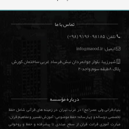
تماس با ما
تلفن:
(۹۸+)
۹۱۹۶۰۹۸۱۸۵
ایمیل: info@maood.ir
شهرزیبا. بلوار جوانمردان نبش فرساد غربی ساختمان کورش
پلاک ۸طبقه سوم واحد۲۰
درباره مؤسسه
بنیادقرانی ولی عصر(عج) در غرب تهران در زمینه های قرآنی شامل حفظ
تخصصی دوساله و چهارساله؛ حفظ موضوعی؛ آموزش تفسیر و مفاهیم قران؛
مهارت آموزی قرائت قران از سطح مبتدی تا پیشرفته و حفظ و روخوانی