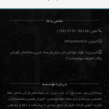
تماس با ما
تلفن:
(۹۸+)
۹۱۹۶۰۹۸۱۸۵
ایمیل: info@maood.ir
شهرزیبا. بلوار جوانمردان نبش فرساد غربی ساختمان کورش
پلاک ۸طبقه سوم واحد۲۰
درباره مؤسسه
بنیادقرانی ولی عصر(عج) در غرب تهران در زمینه های قرآنی شامل حفظ
تخصصی دوساله و چهارساله؛ حفظ موضوعی؛ آموزش تفسیر و مفاهیم قران؛
مهارت آموزی قرائت قران از سطح مبتدی تا پیشرفته و حفظ و روخوانی