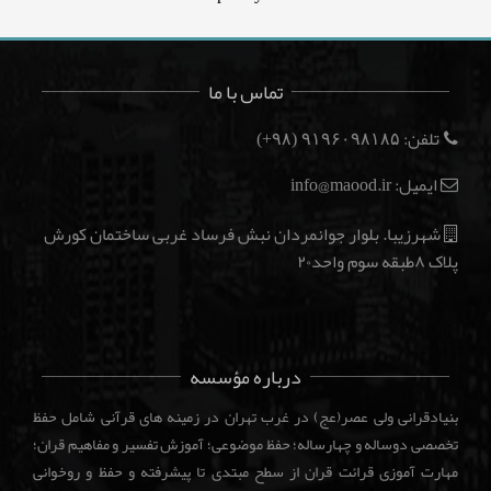
تماس با ما
تلفن:
(۹۸+)
۹۱۹۶۰۹۸۱۸۵
ایمیل: info@maood.ir
شهرزیبا. بلوار جوانمردان نبش فرساد غربی ساختمان کورش
پلاک ۸طبقه سوم واحد۲۰
درباره مؤسسه
بنیادقرانی ولی عصر(عج) در غرب تهران در زمینه های قرآنی شامل حفظ
تخصصی دوساله و چهارساله؛ حفظ موضوعی؛ آموزش تفسیر و مفاهیم قران؛
مهارت آموزی قرائت قران از سطح مبتدی تا پیشرفته و حفظ و روخوانی