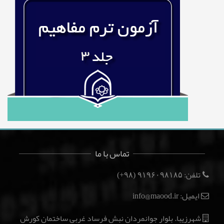
تماس با ما
تلفن:
(۹۸+)
۹۱۹۶۰۹۸۱۸۵
ایمیل: info@maood.ir
شهرزیبا. بلوار جوانمردان نبش فرساد غربی ساختمان کورش