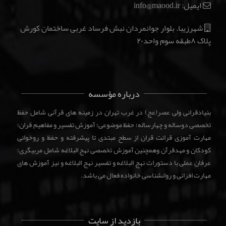
ایمیل: info@maood.ir
شهرزیبا. بلوار جوانمردان نبش فرساد غربی ساختمان کورش
پلاک ۸طبقه سوم واحد۲۰
درباره مؤسسه
بنیادقرانی ولی عصر(عج) در غرب تهران در زمینه های قرآنی شامل حفظ
تخصصی دوساله و چهارساله؛ حفظ موضوعی؛ آموزش تفسیر و مفاهیم قران؛
مهارت آموزی قرائت قران از سطح مبتدی تا پیشرفته و حفظ و روخوانی
کودکان و مهدقرآن وهمچنین آموزش تخصصی نهج البلاغه شامل مربیگری؛
عرفان عملی با دستورات نهج البلاغه و تفسیر نهج البلاغه و نیز آموزش های
مهارت افزائی و روانشناسی خانواده فعال می باشد.
بازدید از سایت