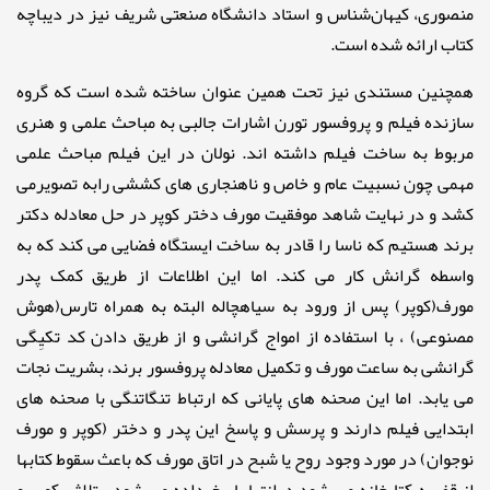
منصوری، کیهان‌شناس و استاد دانشگاه صنعتی شریف نیز در دیباچه
کتاب ارائه شده است.
همچنین مستندی نیز تحت همین عنوان ساخته شده است که گروه
سازنده فیلم و پروفسور تورن اشارات جالبی به مباحث علمی و هنری
مربوط به ساخت فیلم داشته اند. نولان در این فیلم مباحث علمی
مهمی چون نسبیت عام و خاص و ناهنجاری های کششی رابه تصویرمی
کشد و در نهایت شاهد موفقیت مورف دختر کوپر در حل معادله دکتر
برند هستیم که ناسا را قادر به ساخت ایستگاه فضایی می کند که به
واسطه گرانش کار می کند. اما این اطلاعات از طریق کمک پدر
مورف(کوپر) پس از ورود به سیاهچاله البته به همراه تارس(هوش
مصنوعی) ، با استفاده از امواج گرانشی و از طریق دادن کد تکیِگی
گرانشی به ساعت مورف و تکمیل معادله پروفسور برند، بشریت نجات
می یابد. اما این صحنه های پایانی که ارتباط تنگاتنگی با صحنه های
ابتدایی فیلم دارند و پرسش و پاسخ این پدر و دختر (کوپر و مورف
نوجوان) در مورد وجود روح یا شبح در اتاق مورف که باعث سقوط کتابها
از قفسه کتابخانه می شود،درانتها پاسخ داده می شود . تلاش کوپر و