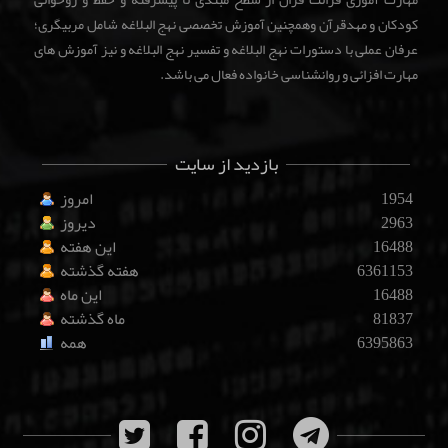
کودکان و مهدقرآن وهمچنین آموزش تخصصی نهج البلاغه شامل مربیگری؛
عرفان عملی با دستورات نهج البلاغه و تفسیر نهج البلاغه و نیز آموزش های
مهارت افزائی و روانشناسی خانواده فعال می باشد.
بازدید از سایت
1954
امروز
2963
دیروز
16488
این هفته
6361153
هفته گذشته
16488
این ماه
81837
ماه گذشته
6395863
همه