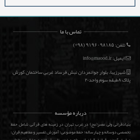
تماس با ما
تلفن:
(۹۸+)
۹۱۹۶۰۹۸۱۸۵
ایمیل: info@maood.ir
شهرزیبا. بلوار جوانمردان نبش فرساد غربی ساختمان کورش
پلاک ۸طبقه سوم واحد۲۰
درباره مؤسسه
بنیادقرانی ولی عصر(عج) در غرب تهران در زمینه های قرآنی شامل حفظ
تخصصی دوساله و چهارساله؛ حفظ موضوعی؛ آموزش تفسیر و مفاهیم قران؛
مهارت آموزی قرائت قران از سطح مبتدی تا پیشرفته و حفظ و روخوانی