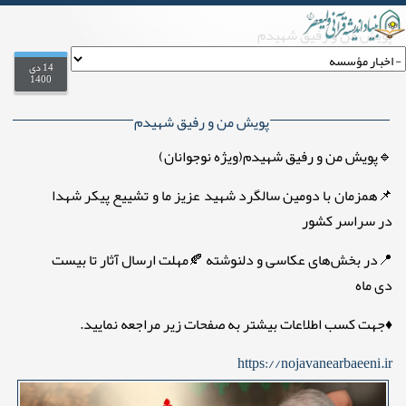
پویش من و رفیق شهیدم
.
on
14 دی
1400
پویش من و رفیق شهیدم
🔹پویش من و رفیق شهیدم(ویژه نوجوانان)
📌همزمان با دومین سالگرد شهید عزیز ما و تشییع پیکر شهدا
در سراسر کشور
📍در بخش‌های عکاسی و دلنوشته 🍂مهلت ارسال آثار تا بیست
دی ماه
♦️جهت کسب اطلاعات بیشتر به صفحات زیر مراجعه نمایید.
https://nojavanearbaeeni.ir