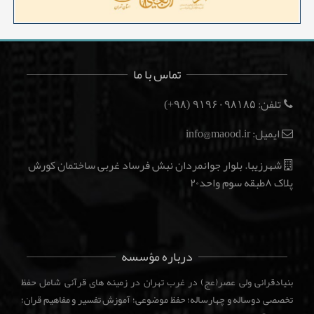
تماس با ما
تلفن:
(۹۸+)
۹۱۹۶۰۹۸۱۸۵
ایمیل: info@maood.ir
شهرزیبا. بلوار جوانمردان نبش فرساد غربی ساختمان کورش
پلاک ۸طبقه سوم واحد۲۰
درباره مؤسسه
بنیادقرانی ولی عصر(عج) در غرب تهران در زمینه های قرآنی شامل حفظ
تخصصی دوساله و چهارساله؛ حفظ موضوعی؛ آموزش تفسیر و مفاهیم قران؛