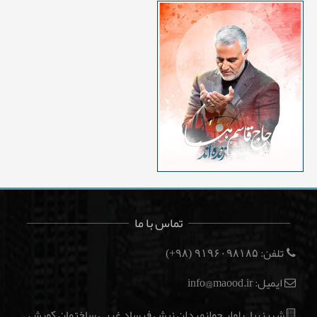
تماس با ما
تلفن:
(۹۸+)
۹۱۹۶۰۹۸۱۸۵
ایمیل: info@maood.ir
شهرزیبا. بلوار جوانمردان نبش فرساد غربی ساختمان کورش