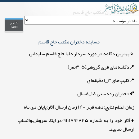
مسابقه دختران مکتب حاج قاسم
.
on
09 دی
1400
مسابقه دختران مکتب حاج قاسم
🔹بهترین دکلمه در مورد سردار دلها حاج قاسم سلیمانی
📍دکلمه‌های فری گروهی(۵_۳نفر)
📍کلیپ‌های ۳_۱دقیقه‌ای
🍂دختران رده سنی ۱۸_۸سال
زمان اعلام نتایج:دهه فجر ۱۴۰۰ زمان ارسال آثار:پایان دی ماه
♦️آثار خود را به شماره ۰۹۱۱۱۷۹۲۸۴۵در ایتا، سروش،واتساپ
ارسال نمایید.