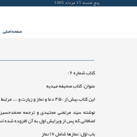
پنج شنبه, 15 مرداد 1405
صفحه اصلی
کتاب شماره ۶ :
عنوان: کتاب صحیفه مهدیه
این کتاب بیش از ۴۵۰ دعا و نماز و زیارت و .... مرتبط با امام عصر (عج) را دارد.
اضافاتی که پس از ویرایش اول به آن افزوده شده ا
باب اوّل: نمازها شامل ۱۷ نماز