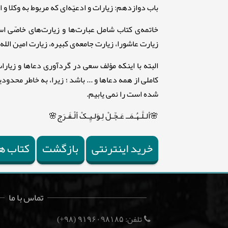
باب دوازدهم: زیارات و ادعیّه‌ای که مربوط به وکلا
خاتمه‌ی کتاب شامل عبارت‌ها و زیارت‌های خاصّی 
زیارت عاشورا، زیارت جامعه‌ی کبیره، زیارت امین الله.
البته با اینکه مؤلف سعی در گردآوری دعاها و زیار
کاملی از همه دعاها و ... باشد ؛ زیرا، به خاطر محد
شده است را نمی یابیم.
🌸ألـلَّـهُـمَــ عَـجِّـلْ لِـوَلـیِـکْ ألْـفَـرَج🌸
خرید اینترنتی
بازگشت
کتاب ه
تماس با ما
تلفن:
(۹۸+)
۹۱۹۶۰۹۸۱۸۵