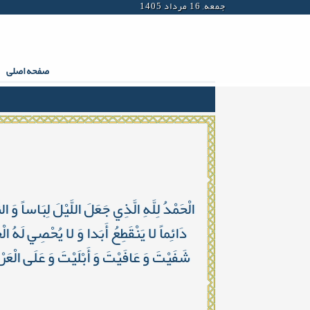
جمعه, 16 مرداد 1405
صفحه اصلی
الْحَمْدُ لِلَّهِ الَّذِي جَعَلَ اللَّيْلَ لِبَاساً وَ
دَائِماً لا يَنْقَطِعُ أَبَدا وَ لا يُحْصِي لَهُ ال
شَفَيْتَ وَ عَافَيْتَ وَ أَبْلَيْتَ وَ عَلَى الْعَ