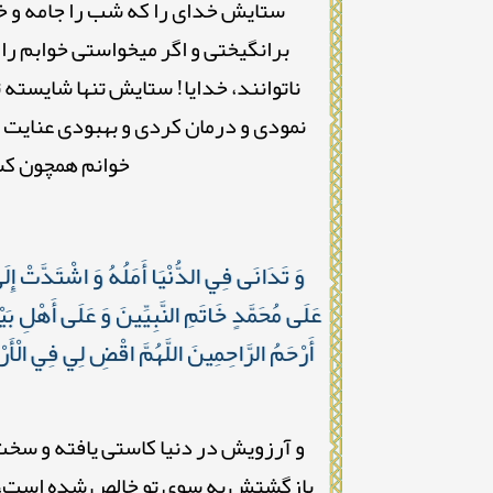
ستايش خداى را كه شب را جامه و خوا
برانگيختى و اگر میخواستى خوابم را
ناتوانند، خدايا! ستايش تنها شايسته 
نمودى و درمان كردى و بهبودى عنايت ف
خوانم همچون كس
وَ تَدَانَى فِي الدُّنْيَا أَمَلُهُ وَ اشْتَدَّتْ إِل
عَلَى مُحَمَّدٍ خَاتَمِ النَّبِيِّينَ وَ عَلَى أَهْلِ بَي
أَرْحَمُ الرَّاحِمِينَ اللَّهُمَّ اقْضِ لِي فِي الْأ
و آرزويش در دنيا كاستى يافته و سخت
بازگشتش به سوى تو خالص شده است، پس 