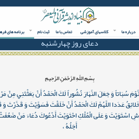
درباره ما
کلاسهای آموزشی
تماس با ما
ثبت نام
برنامه های فره
دعای روز چهارشنبه
بِسْمِ اللَّهِ الرَّحْمَنِ الرَّحِيمِ
 النَّوْمَ سُبَاتاً وَ جَعَلَ النَّهَارَ نُشُوراً لَكَ الْحَمْدُ أَنْ بَعَثْتَنِي مِنْ 
ْخَلائِقُ عَدَدا اللَّهُمَّ لَكَ الْحَمْدُ أَنْ خَلَقْتَ فَسَوَّيْتَ وَ قَدَّرْتَ وَ 
رْشِ اسْتَوَيْتَ وَ عَلَى الْمُلْكِ احْتَوَيْتَ أَدْعُوكَ دُعَاءَ مَنْ ضَعُفَتْ 
أَجَلُهُ ،