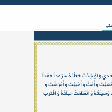
Facebook
Twitter
gplus
Youtube
rss
نگی
مَرْقَدِي وَ لَوْ شِئْتَ جَعَلْتَهُ سَرْمَداً حَمْداً
قَضَيْتَ وَ أَمَتَّ وَ أَحْيَيْتَ وَ أَمْرَضْتَ وَ
وَسِيلَتُهُ وَ انْقَطَعَتْ حِيلَتُهُ وَ اقْتَرَبَ