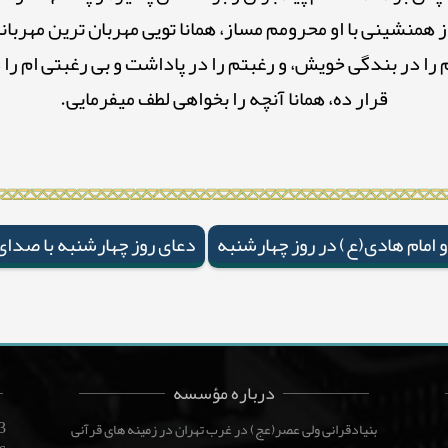
 از همنشينى با او محرومم مساز، همانا تويى مهربان ترين مهربا
طم را در بندگى خويش، و رغبتم را در پاداشت و بی رغبتی ام 
قرار ده، همانا آنچه را بخواهى لطف میفرمايى.
و امام هادی(ع) در روز چهارشنبه
دعای روز چهارشنبه با صدای
درباره مؤسسه
3
بنیادقرانی ولی عصر(عج) در غرب تهران در زمینه های قرآنی