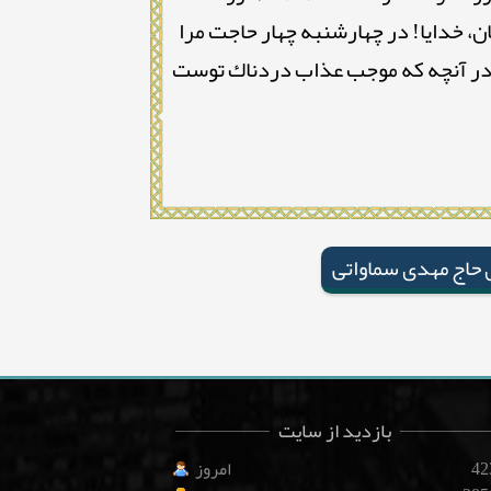
نان، خدايا! در چهارشنبه چهار حاجت مرا
را در آنچه كه موجب عذاب دردناك توست
 حاج مهدی سماواتی
بازدید از سایت
42
امروز