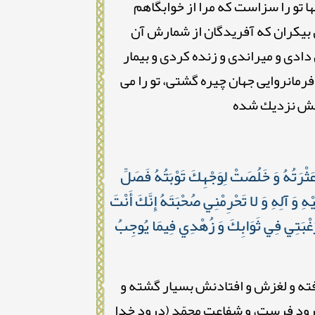
ا تو را سزاست كه مرا از خوابگاهم
س بيكران كه آفريدگان از شمارش آن
دادی و ميراندى و زنده كردى و بيمار
رمانروايى جهان چيره گشتى، تو را می
جلش نزديك شده
عَثْرَتُهُ وَ خَلُصَتْ لِوَجْهِكَ تَوْبَتُهُ فَصَلِّ
ْهِ وَ آلِهِ وَ لا تَحْرِمْنِي صُحْبَتَهُ إِنَّكَ أَنْتَ
َ رَغْبَتِي فِي ثَوَابِكَ وَ زُهْدِي فِيمَا يُوجِبُ
فته و لغزش و افتادنش بسيار گشته و
درود فرست، و شفاعت محمّد (درود خدا