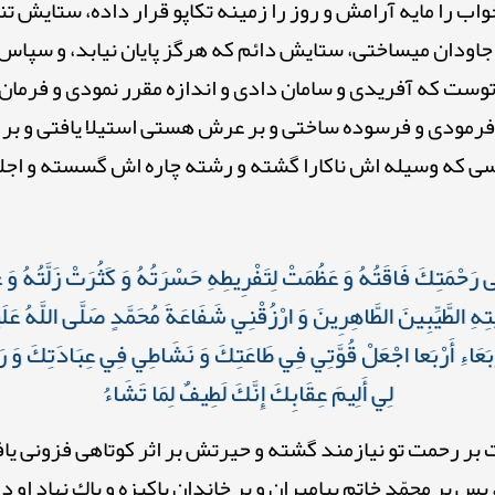
ب را مايه آرامش و روز را زمينه تكاپو قرار داده، ستايش تنه
 جاودان میساختى، ستايش دائم كه هرگز پايان نيابد، و سپا
توست كه آفريدى و سامان دادى و اندازه مقرر نمودى و فرمان 
رمودى و فرسوده ساختى و بر عرش هستى استيلا يافتی و بر ف
ی كه وسيله اش ناكارا گشته و رشته چاره اش گسسته و ا
َى رَحْمَتِكَ فَاقَتُهُ وَ عَظُمَتْ لِتَفْرِيطِهِ حَسْرَتُهُ وَ كَثُرَتْ زَلَّتُهُ وَ 
ْتِهِ الطَّيِّبِينَ الطَّاهِرِينَ وَ ارْزُقْنِي شَفَاعَةَ مُحَمَّدٍ صَلَّى اللَّهُ عَلَي
َرْبَعَاءِ أَرْبَعا اجْعَلْ قُوَّتِي فِي طَاعَتِكَ وَ نَشَاطِي فِي عِبَادَتِكَ و
لِي أَلِيمَ عِقَابِكَ إِنَّكَ لَطِيفٌ لِمَا تَشَاءُ
 بر رحمت تو نيازمند گشته و حيرتش بر اثر كوتاهى فزونى يا
بر محمّد خاتم پيامبران و بر خاندان پاكيزه و پاك نهاد او 