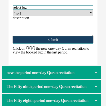
select Juz
description
submit
Click on 👇👇👇 the new one-day Quran recitation to
view the booked Juz in the last period
.
new the period one-day Quran recitation
The Fifty ninth period one-day Quran recitation
------
جز یکم
The Fifty eighth period one-day Quran recitation
خانم سوگند پیرفلک
------
جز یکم
جز هفتم